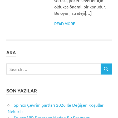
sorusu, poker severler için
oldukça önemli bir konudur.
Bu oyun, strateji[…]
READ MORE
ARA
Search
SEARCH
for:
SON YAZILAR
Spinco Çevrim Şartları 2026 İle Değişen Koşullar
Nelerdir
Spinco VIP Programı Neden Bu Programı