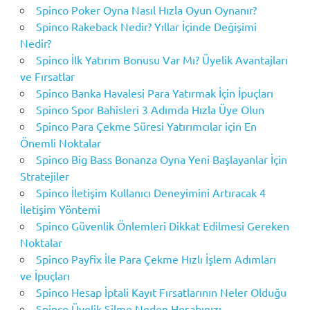
Spinco Poker Oyna Nasıl Hızla Oyun Oynanır?
Spinco Rakeback Nedir? Yıllar İçinde Değişimi
Nedir?
Spinco İlk Yatırım Bonusu Var Mı? Üyelik Avantajları
ve Fırsatlar
Spinco Banka Havalesi Para Yatırmak İçin İpuçları
Spinco Spor Bahisleri 3 Adımda Hızla Üye Olun
Spinco Para Çekme Süresi Yatırımcılar için En
Önemli Noktalar
Spinco Big Bass Bonanza Oyna Yeni Başlayanlar İçin
Stratejiler
Spinco İletişim Kullanıcı Deneyimini Artıracak 4
İletişim Yöntemi
Spinco Güvenlik Önlemleri Dikkat Edilmesi Gereken
Noktalar
Spinco Payfix İle Para Çekme Hızlı İşlem Adımları
ve İpuçları
Spinco Hesap İptali Kayıt Fırsatlarının Neler Olduğu
Spinco Üyelik Silme Neden Hesabınızı