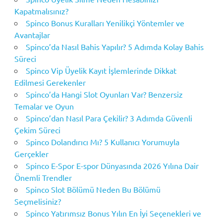
Kapatmalısınız?
Spinco Bonus Kuralları Yenilikçi Yöntemler ve
Avantajlar
Spinco’da Nasıl Bahis Yapılır? 5 Adımda Kolay Bahis
Süreci
Spinco Vip Üyelik Kayıt İşlemlerinde Dikkat
Edilmesi Gerekenler
Spinco’da Hangi Slot Oyunları Var? Benzersiz
Temalar ve Oyun
Spinco’dan Nasıl Para Çekilir? 3 Adımda Güvenli
Çekim Süreci
Spinco Dolandırıcı Mı? 5 Kullanıcı Yorumuyla
Gerçekler
Spinco E-Spor E-spor Dünyasında 2026 Yılına Dair
Önemli Trendler
Spinco Slot Bölümü Neden Bu Bölümü
Seçmelisiniz?
Spinco Yatırımsız Bonus Yılın En İyi Seçenekleri ve