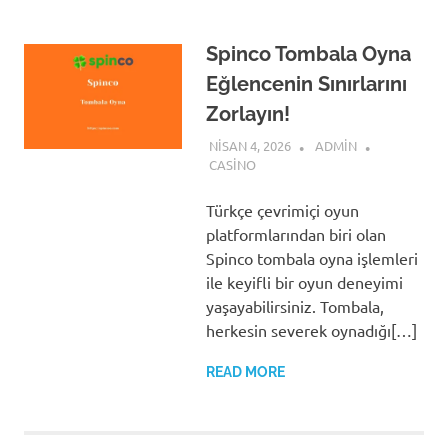
Spinco Tombala Oyna
Eğlencenin Sınırlarını
Zorlayın!
NISAN 4, 2026
ADMIN
CASINO
Türkçe çevrimiçi oyun
platformlarından biri olan
Spinco tombala oyna işlemleri
ile keyifli bir oyun deneyimi
yaşayabilirsiniz. Tombala,
herkesin severek oynadığı[…]
READ MORE