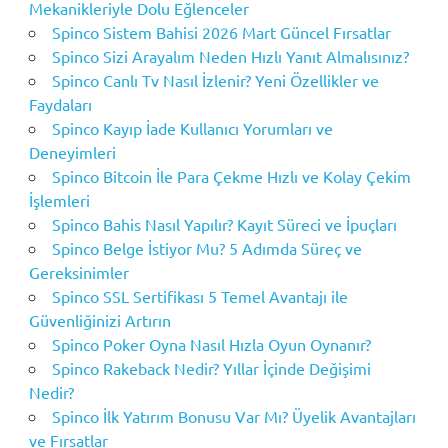
Mekanikleriyle Dolu Eğlenceler
Spinco Sistem Bahisi 2026 Mart Güncel Fırsatlar
Spinco Sizi Arayalım Neden Hızlı Yanıt Almalısınız?
Spinco Canlı Tv Nasıl İzlenir? Yeni Özellikler ve
Faydaları
Spinco Kayıp İade Kullanıcı Yorumları ve
Deneyimleri
Spinco Bitcoin İle Para Çekme Hızlı ve Kolay Çekim
İşlemleri
Spinco Bahis Nasıl Yapılır? Kayıt Süreci ve İpuçları
Spinco Belge İstiyor Mu? 5 Adımda Süreç ve
Gereksinimler
Spinco SSL Sertifikası 5 Temel Avantajı ile
Güvenliğinizi Artırın
Spinco Poker Oyna Nasıl Hızla Oyun Oynanır?
Spinco Rakeback Nedir? Yıllar İçinde Değişimi
Nedir?
Spinco İlk Yatırım Bonusu Var Mı? Üyelik Avantajları
ve Fırsatlar