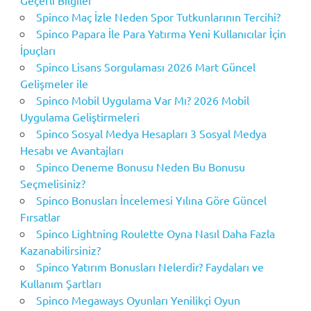
Spinco Maç İzle Neden Spor Tutkunlarının Tercihi?
Spinco Papara İle Para Yatırma Yeni Kullanıcılar İçin
İpuçları
Spinco Lisans Sorgulaması 2026 Mart Güncel
Gelişmeler ile
Spinco Mobil Uygulama Var Mı? 2026 Mobil
Uygulama Geliştirmeleri
Spinco Sosyal Medya Hesapları 3 Sosyal Medya
Hesabı ve Avantajları
Spinco Deneme Bonusu Neden Bu Bonusu
Seçmelisiniz?
Spinco Bonusları İncelemesi Yılına Göre Güncel
Fırsatlar
Spinco Lightning Roulette Oyna Nasıl Daha Fazla
Kazanabilirsiniz?
Spinco Yatırım Bonusları Nelerdir? Faydaları ve
Kullanım Şartları
Spinco Megaways Oyunları Yenilikçi Oyun