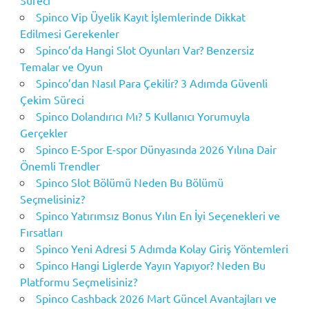
Spinco Vip Üyelik Kayıt İşlemlerinde Dikkat
Edilmesi Gerekenler
Spinco’da Hangi Slot Oyunları Var? Benzersiz
Temalar ve Oyun
Spinco’dan Nasıl Para Çekilir? 3 Adımda Güvenli
Çekim Süreci
Spinco Dolandırıcı Mı? 5 Kullanıcı Yorumuyla
Gerçekler
Spinco E-Spor E-spor Dünyasında 2026 Yılına Dair
Önemli Trendler
Spinco Slot Bölümü Neden Bu Bölümü
Seçmelisiniz?
Spinco Yatırımsız Bonus Yılın En İyi Seçenekleri ve
Fırsatları
Spinco Yeni Adresi 5 Adımda Kolay Giriş Yöntemleri
Spinco Hangi Liglerde Yayın Yapıyor? Neden Bu
Platformu Seçmelisiniz?
Spinco Cashback 2026 Mart Güncel Avantajları ve