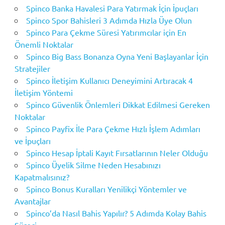
Spinco Banka Havalesi Para Yatırmak İçin İpuçları
Spinco Spor Bahisleri 3 Adımda Hızla Üye Olun
Spinco Para Çekme Süresi Yatırımcılar için En
Önemli Noktalar
Spinco Big Bass Bonanza Oyna Yeni Başlayanlar İçin
Stratejiler
Spinco İletişim Kullanıcı Deneyimini Artıracak 4
İletişim Yöntemi
Spinco Güvenlik Önlemleri Dikkat Edilmesi Gereken
Noktalar
Spinco Payfix İle Para Çekme Hızlı İşlem Adımları
ve İpuçları
Spinco Hesap İptali Kayıt Fırsatlarının Neler Olduğu
Spinco Üyelik Silme Neden Hesabınızı
Kapatmalısınız?
Spinco Bonus Kuralları Yenilikçi Yöntemler ve
Avantajlar
Spinco’da Nasıl Bahis Yapılır? 5 Adımda Kolay Bahis
Süreci