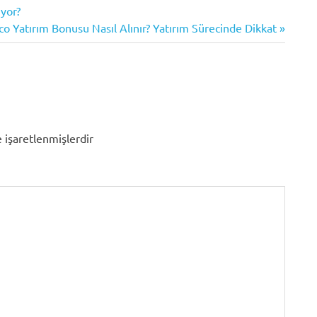
uyor?
t
co Yatırım Bonusu Nasıl Alınır? Yatırım Sürecinde Dikkat
:
e işaretlenmişlerdir