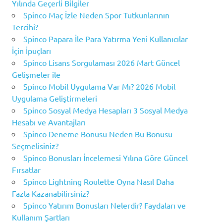
Yılında Geçerli Bilgiler
Spinco Maç İzle Neden Spor Tutkunlarının
Tercihi?
Spinco Papara İle Para Yatırma Yeni Kullanıcılar
İçin İpuçları
Spinco Lisans Sorgulaması 2026 Mart Güncel
Gelişmeler ile
Spinco Mobil Uygulama Var Mı? 2026 Mobil
Uygulama Geliştirmeleri
Spinco Sosyal Medya Hesapları 3 Sosyal Medya
Hesabı ve Avantajları
Spinco Deneme Bonusu Neden Bu Bonusu
Seçmelisiniz?
Spinco Bonusları İncelemesi Yılına Göre Güncel
Fırsatlar
Spinco Lightning Roulette Oyna Nasıl Daha
Fazla Kazanabilirsiniz?
Spinco Yatırım Bonusları Nelerdir? Faydaları ve
Kullanım Şartları