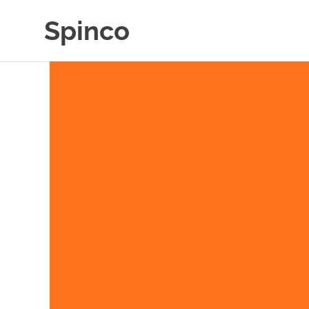
Skip
Spinco
to
content