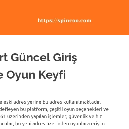
t Güncel Giriş
e Oyun Keyfi
e eski adres yerine bu adres kullanılmaktadır.
edefleyen bu platform, çeşitli oyun seçenekleri ve
 261 üzerinden yapılan işlemler, güvenlik ve hız
ncular, bu yeni adres üzerinden oyunlara erişim