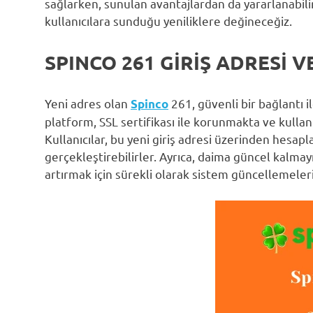
sağlarken, sunulan avantajlardan da yararlanabilir
kullanıcılara sunduğu yeniliklere değineceğiz.
SPINCO 261 GİRİŞ ADRESİ V
Yeni adres olan
261, güvenli bir bağlantı i
Spinco
platform, SSL sertifikası ile korunmakta ve kullanı
Kullanıcılar, bu yeni giriş adresi üzerinden hesapl
gerçekleştirebilirler. Ayrıca, daima güncel kalmay
artırmak için sürekli olarak sistem güncellemeler