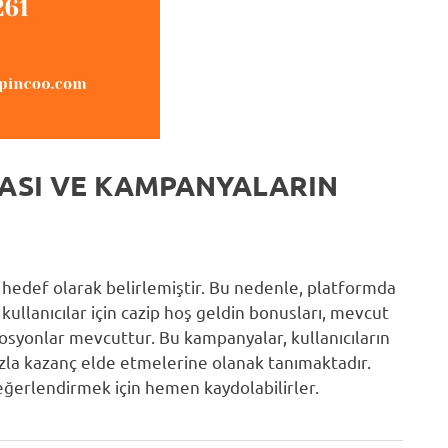
KASI VE KAMPANYALARIN
i hedef olarak belirlemiştir. Bu nedenle, platformda
ullanıcılar için cazip hoş geldin bonusları, mevcut
mosyonlar mevcuttur. Bu kampanyalar, kullanıcıların
zla kazanç elde etmelerine olanak tanımaktadır.
değerlendirmek için hemen kaydolabilirler.