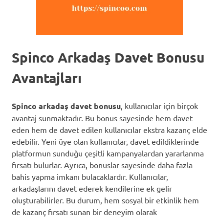
Spinco Arkadaş Davet Bonusu
Avantajları
Spinco arkadaş davet bonusu
, kullanıcılar için birçok
avantaj sunmaktadır. Bu bonus sayesinde hem davet
eden hem de davet edilen kullanıcılar ekstra kazanç elde
edebilir. Yeni üye olan kullanıcılar, davet edildiklerinde
platformun sunduğu çeşitli kampanyalardan yararlanma
fırsatı bulurlar. Ayrıca, bonuslar sayesinde daha fazla
bahis yapma imkanı bulacaklardır. Kullanıcılar,
arkadaşlarını davet ederek kendilerine ek gelir
oluşturabilirler. Bu durum, hem sosyal bir etkinlik hem
de kazanç fırsatı sunan bir deneyim olarak