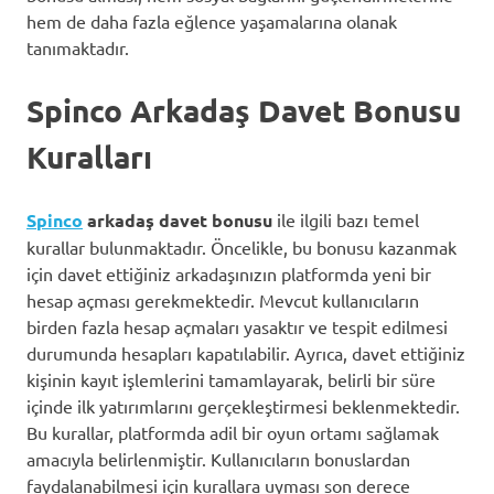
hem de daha fazla eğlence yaşamalarına olanak
tanımaktadır.
Spinco Arkadaş Davet Bonusu
Kuralları
Spinco
arkadaş davet bonusu
ile ilgili bazı temel
kurallar bulunmaktadır. Öncelikle, bu bonusu kazanmak
için davet ettiğiniz arkadaşınızın platformda yeni bir
hesap açması gerekmektedir. Mevcut kullanıcıların
birden fazla hesap açmaları yasaktır ve tespit edilmesi
durumunda hesapları kapatılabilir. Ayrıca, davet ettiğiniz
kişinin kayıt işlemlerini tamamlayarak, belirli bir süre
içinde ilk yatırımlarını gerçekleştirmesi beklenmektedir.
Bu kurallar, platformda adil bir oyun ortamı sağlamak
amacıyla belirlenmiştir. Kullanıcıların bonuslardan
faydalanabilmesi için kurallara uyması son derece