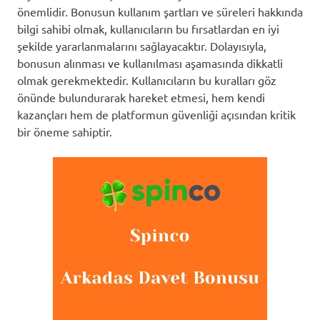
önemlidir. Bonusun kullanım şartları ve süreleri hakkında
bilgi sahibi olmak, kullanıcıların bu fırsatlardan en iyi
şekilde yararlanmalarını sağlayacaktır. Dolayısıyla,
bonusun alınması ve kullanılması aşamasında dikkatli
olmak gerekmektedir. Kullanıcıların bu kuralları göz
önünde bulundurarak hareket etmesi, hem kendi
kazançları hem de platformun güvenliği açısından kritik
bir öneme sahiptir.