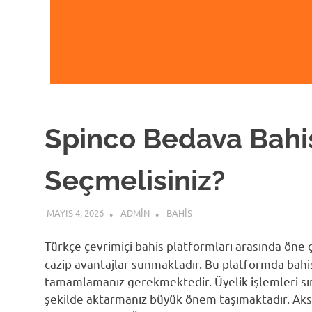
Spinco Bedava Bahi
Seçmelisiniz?
MAYIS 4, 2026
ADMIN
BAHIS
Türkçe çevrimiçi bahis platformları arasında öne 
cazip avantajlar sunmaktadır. Bu platformda bahis
tamamlamanız gerekmektedir. Üyelik işlemleri sırası
şekilde aktarmanız büyük önem taşımaktadır. Aksi