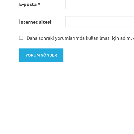
E-posta
*
İnternet sitesi
Daha sonraki yorumlarımda kullanılması için adım, 