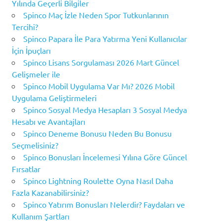
Yılında Geçerli Bilgiler
Spinco Maç İzle Neden Spor Tutkunlarının
Tercihi?
Spinco Papara İle Para Yatırma Yeni Kullanıcılar
İçin İpuçları
Spinco Lisans Sorgulaması 2026 Mart Güncel
Gelişmeler ile
Spinco Mobil Uygulama Var Mı? 2026 Mobil
Uygulama Geliştirmeleri
Spinco Sosyal Medya Hesapları 3 Sosyal Medya
Hesabı ve Avantajları
Spinco Deneme Bonusu Neden Bu Bonusu
Seçmelisiniz?
Spinco Bonusları İncelemesi Yılına Göre Güncel
Fırsatlar
Spinco Lightning Roulette Oyna Nasıl Daha
Fazla Kazanabilirsiniz?
Spinco Yatırım Bonusları Nelerdir? Faydaları ve
Kullanım Şartları