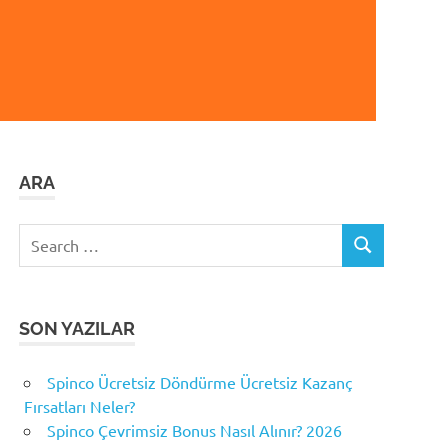
ARA
Search
SEARCH
for:
SON YAZILAR
Spinco Ücretsiz Döndürme Ücretsiz Kazanç
Fırsatları Neler?
Spinco Çevrimsiz Bonus Nasıl Alınır? 2026