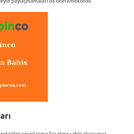
imseyle paylaşmamaları da önerilmektedir.
arı
vantajdan yararlanma fırsatına sahip olursunuz.