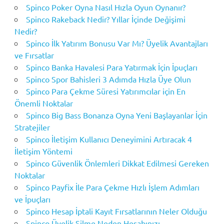
Spinco Poker Oyna Nasıl Hızla Oyun Oynanır?
Spinco Rakeback Nedir? Yıllar İçinde Değişimi
Nedir?
Spinco İlk Yatırım Bonusu Var Mı? Üyelik Avantajları
ve Fırsatlar
Spinco Banka Havalesi Para Yatırmak İçin İpuçları
Spinco Spor Bahisleri 3 Adımda Hızla Üye Olun
Spinco Para Çekme Süresi Yatırımcılar için En
Önemli Noktalar
Spinco Big Bass Bonanza Oyna Yeni Başlayanlar İçin
Stratejiler
Spinco İletişim Kullanıcı Deneyimini Artıracak 4
İletişim Yöntemi
Spinco Güvenlik Önlemleri Dikkat Edilmesi Gereken
Noktalar
Spinco Payfix İle Para Çekme Hızlı İşlem Adımları
ve İpuçları
Spinco Hesap İptali Kayıt Fırsatlarının Neler Olduğu
Spinco Üyelik Silme Neden Hesabınızı