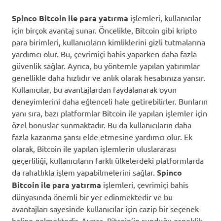
Spinco Bitcoin ile para yatırma
işlemleri, kullanıcılar
için birçok avantaj sunar. Öncelikle, Bitcoin gibi kripto
para birimleri, kullanıcıların kimliklerini gizli tutmalarına
yardımcı olur. Bu, çevrimiçi bahis yaparken daha fazla
güvenlik sağlar. Ayrıca, bu yöntemle yapılan yatırımlar
genellikle daha hızlıdır ve anlık olarak hesabınıza yansır.
Kullanıcılar, bu avantajlardan faydalanarak oyun
deneyimlerini daha eğlenceli hale getirebilirler. Bunların
yanı sıra, bazı platformlar Bitcoin ile yapılan işlemler için
özel bonuslar sunmaktadır. Bu da kullanıcıların daha
fazla kazanma şansı elde etmesine yardımcı olur. Ek
olarak, Bitcoin ile yapılan işlemlerin uluslararası
geçerliliği, kullanıcıların farklı ülkelerdeki platformlarda
da rahatlıkla işlem yapabilmelerini sağlar.
Spinco
Bitcoin ile para yatırma
işlemleri, çevrimiçi bahis
dünyasında önemli bir yer edinmektedir ve bu
avantajları sayesinde kullanıcılar için cazip bir seçenek
haline gelmektedir. Ayrıca, Bitcoin’in sunduğu esneklik