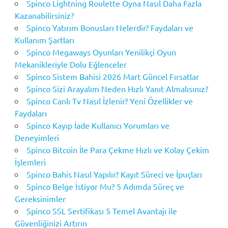
Spinco Lightning Roulette Oyna Nasıl Daha Fazla
Kazanabilirsiniz?
Spinco Yatırım Bonusları Nelerdir? Faydaları ve
Kullanım Şartları
Spinco Megaways Oyunları Yenilikçi Oyun
Mekanikleriyle Dolu Eğlenceler
Spinco Sistem Bahisi 2026 Mart Güncel Fırsatlar
Spinco Sizi Arayalım Neden Hızlı Yanıt Almalısınız?
Spinco Canlı Tv Nasıl İzlenir? Yeni Özellikler ve
Faydaları
Spinco Kayıp İade Kullanıcı Yorumları ve
Deneyimleri
Spinco Bitcoin İle Para Çekme Hızlı ve Kolay Çekim
İşlemleri
Spinco Bahis Nasıl Yapılır? Kayıt Süreci ve İpuçları
Spinco Belge İstiyor Mu? 5 Adımda Süreç ve
Gereksinimler
Spinco SSL Sertifikası 5 Temel Avantajı ile
Güvenliğinizi Artırın