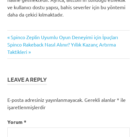
ve kullanıcı dostu yapısı, bahis severler için bu yöntemi
daha da çekici kılmaktadır.
Bitcoin
Previous
Yazı
Spinco Zeplin Uyumlu Oyun Deneyimi için İpuçları
İşlemleri
Next
Post:
Spinco Rakeback Nasıl Alınır? Yıllık Kazanç Artırma
gezinmesi
Dijital
Post:
Taktikleri
Para
Güvenliği
Spinco
Para
LEAVE A REPLY
Yatırma
E-posta adresiniz yayınlanmayacak.
Gerekli alanlar
*
ile
işaretlenmişlerdir
Yorum
*