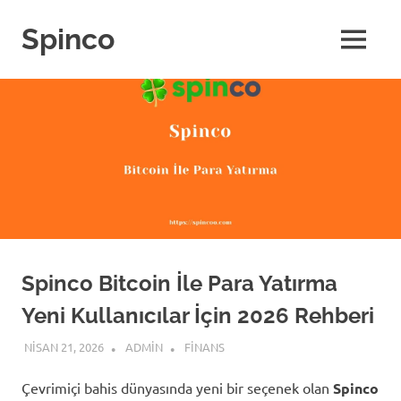
Skip
to
Spinco
MENU
content
Spinco Bitcoin İle Para Yatırma
Yeni Kullanıcılar İçin 2026 Rehberi
NISAN 21, 2026
ADMIN
FINANS
Çevrimiçi bahis dünyasında yeni bir seçenek olan
Spinco