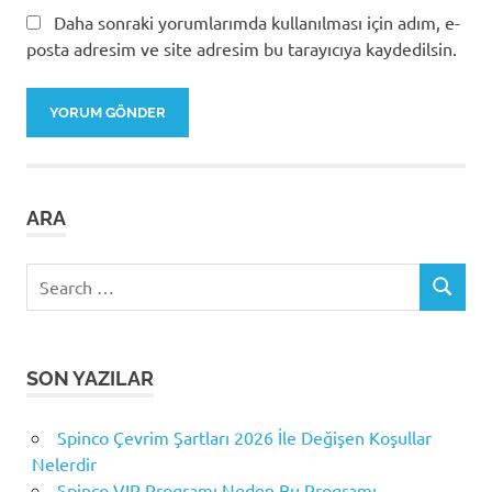
Daha sonraki yorumlarımda kullanılması için adım, e-
posta adresim ve site adresim bu tarayıcıya kaydedilsin.
ARA
Search
SEARCH
for:
SON YAZILAR
Spinco Çevrim Şartları 2026 İle Değişen Koşullar
Nelerdir
Spinco VIP Programı Neden Bu Programı