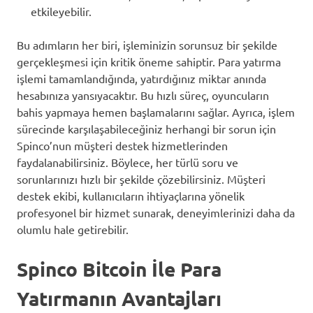
etkileyebilir.
Bu adımların her biri, işleminizin sorunsuz bir şekilde
gerçekleşmesi için kritik öneme sahiptir. Para yatırma
işlemi tamamlandığında, yatırdığınız miktar anında
hesabınıza yansıyacaktır. Bu hızlı süreç, oyuncuların
bahis yapmaya hemen başlamalarını sağlar. Ayrıca, işlem
sürecinde karşılaşabileceğiniz herhangi bir sorun için
Spinco’nun müşteri destek hizmetlerinden
faydalanabilirsiniz. Böylece, her türlü soru ve
sorunlarınızı hızlı bir şekilde çözebilirsiniz. Müşteri
destek ekibi, kullanıcıların ihtiyaçlarına yönelik
profesyonel bir hizmet sunarak, deneyimlerinizi daha da
olumlu hale getirebilir.
Spinco Bitcoin İle Para
Yatırmanın Avantajları