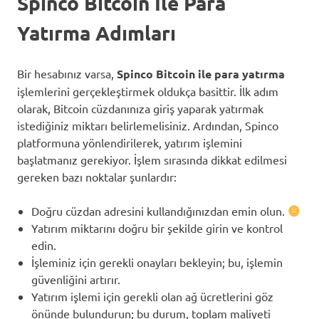
Spinco Bitcoin İle Para
Yatırma Adımları
Bir hesabınız varsa,
Spinco Bitcoin ile para yatırma
işlemlerini gerçekleştirmek oldukça basittir. İlk adım
olarak, Bitcoin cüzdanınıza giriş yaparak yatırmak
istediğiniz miktarı belirlemelisiniz. Ardından, Spinco
platformuna yönlendirilerek, yatırım işlemini
başlatmanız gerekiyor. İşlem sırasında dikkat edilmesi
gereken bazı noktalar şunlardır:
Doğru cüzdan adresini kullandığınızdan emin olun.
Yatırım miktarını doğru bir şekilde girin ve kontrol
edin.
İşleminiz için gerekli onayları bekleyin; bu, işlemin
güvenliğini artırır.
Yatırım işlemi için gerekli olan ağ ücretlerini göz
önünde bulundurun; bu durum, toplam maliyeti