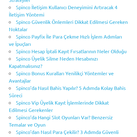
Spinco İletişim Kullanıcı Deneyimini Artıracak 4
İletişim Yöntemi
Spinco Güvenlik Önlemleri Dikkat Edilmesi Gereken
Noktalar
Spinco Payfix İle Para Çekme Hızlı İşlem Adımları
ve İpuçları
Spinco Hesap İptali Kayıt Fırsatlarının Neler Olduğu
Spinco Üyelik Silme Neden Hesabınızı
Kapatmalısınız?
Spinco Bonus Kuralları Yenilikçi Yöntemler ve
Avantajlar
Spinco’da Nasıl Bahis Yapılır? 5 Adımda Kolay Bahis
Süreci
Spinco Vip Üyelik Kayıt İşlemlerinde Dikkat
Edilmesi Gerekenler
Spinco’da Hangi Slot Oyunları Var? Benzersiz
Temalar ve Oyun
Spinco’dan Nasıl Para Çekilir? 3 Adımda Güvenli