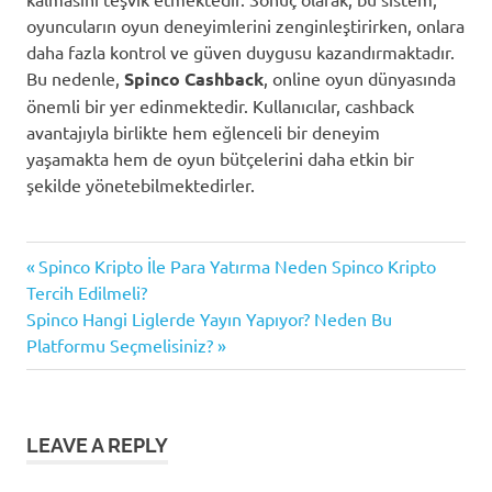
oyuncuların oyun deneyimlerini zenginleştirirken, onlara
daha fazla kontrol ve güven duygusu kazandırmaktadır.
Bu nedenle,
Spinco Cashback
, online oyun dünyasında
önemli bir yer edinmektedir. Kullanıcılar, cashback
avantajıyla birlikte hem eğlenceli bir deneyim
yaşamakta hem de oyun bütçelerini daha etkin bir
şekilde yönetebilmektedirler.
Cashback
Previous
Yazı
Spinco Kripto İle Para Yatırma Neden Spinco Kripto
Sistemi
Post:
Tercih Edilmeli?
gezinmesi
Oyun İçi
Next
Spinco Hangi Liglerde Yayın Yapıyor? Neden Bu
Avantajlar
Post:
Platformu Seçmelisiniz?
Oyuncu
Motivasyonu
LEAVE A REPLY