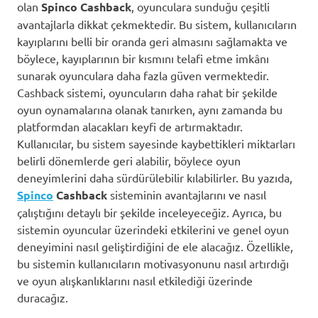
olan
Spinco Cashback
, oyunculara sunduğu çeşitli
avantajlarla dikkat çekmektedir. Bu sistem, kullanıcıların
kayıplarını belli bir oranda geri almasını sağlamakta ve
böylece, kayıplarının bir kısmını telafi etme imkânı
sunarak oyunculara daha fazla güven vermektedir.
Cashback sistemi, oyuncuların daha rahat bir şekilde
oyun oynamalarına olanak tanırken, aynı zamanda bu
platformdan alacakları keyfi de artırmaktadır.
Kullanıcılar, bu sistem sayesinde kaybettikleri miktarları
belirli dönemlerde geri alabilir, böylece oyun
deneyimlerini daha sürdürülebilir kılabilirler. Bu yazıda,
Spinco
Cashback
sisteminin avantajlarını ve nasıl
çalıştığını detaylı bir şekilde inceleyeceğiz. Ayrıca, bu
sistemin oyuncular üzerindeki etkilerini ve genel oyun
deneyimini nasıl geliştirdiğini de ele alacağız. Özellikle,
bu sistemin kullanıcıların motivasyonunu nasıl artırdığı
ve oyun alışkanlıklarını nasıl etkilediği üzerinde
duracağız.