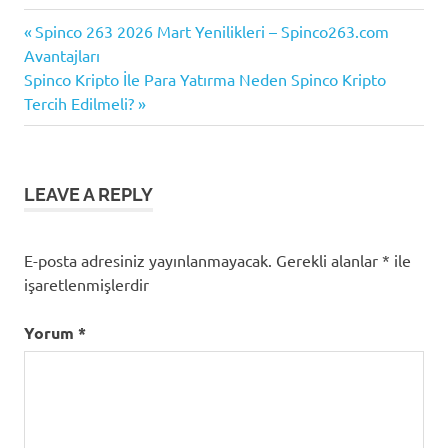
Güvenli
Previous
Yazı
Spinco 263 2026 Mart Yenilikleri – Spinco263.com
Ödeme
Post:
Avantajları
Yöntemleri
gezinmesi
Next
Spinco Kripto İle Para Yatırma Neden Spinco Kripto
Para
Post:
Tercih Edilmeli?
Çekme
İşlemleri
Spinco
Cüzdan
LEAVE A REPLY
E-posta adresiniz yayınlanmayacak.
Gerekli alanlar
*
ile
işaretlenmişlerdir
Yorum
*