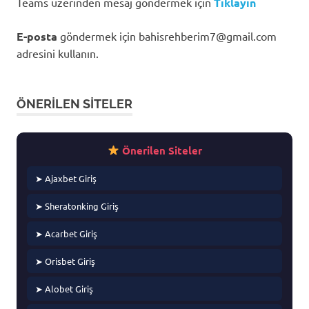
Teams üzerinden mesaj göndermek için
Tıklayın
E-posta
göndermek için
bahisrehberim7@gmail.com
adresini kullanın.
ÖNERILEN SITELER
Önerilen Siteler
➤ Ajaxbet Giriş
➤ Sheratonking Giriş
➤ Acarbet Giriş
➤ Orisbet Giriş
➤ Alobet Giriş