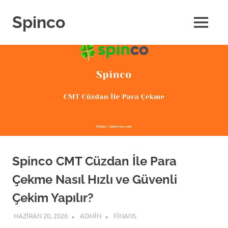
Skip
to
Spinco
MENU
content
Spinco CMT Cüzdan İle Para
Çekme Nasıl Hızlı ve Güvenli
Çekim Yapılır?
HAZIRAN 20, 2026
ADMIN
FINANS