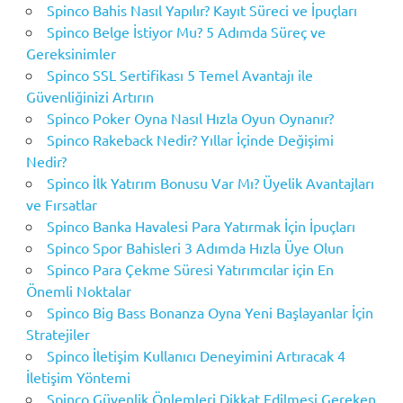
Spinco Bahis Nasıl Yapılır? Kayıt Süreci ve İpuçları
Spinco Belge İstiyor Mu? 5 Adımda Süreç ve
Gereksinimler
Spinco SSL Sertifikası 5 Temel Avantajı ile
Güvenliğinizi Artırın
Spinco Poker Oyna Nasıl Hızla Oyun Oynanır?
Spinco Rakeback Nedir? Yıllar İçinde Değişimi
Nedir?
Spinco İlk Yatırım Bonusu Var Mı? Üyelik Avantajları
ve Fırsatlar
Spinco Banka Havalesi Para Yatırmak İçin İpuçları
Spinco Spor Bahisleri 3 Adımda Hızla Üye Olun
Spinco Para Çekme Süresi Yatırımcılar için En
Önemli Noktalar
Spinco Big Bass Bonanza Oyna Yeni Başlayanlar İçin
Stratejiler
Spinco İletişim Kullanıcı Deneyimini Artıracak 4
İletişim Yöntemi
Spinco Güvenlik Önlemleri Dikkat Edilmesi Gereken