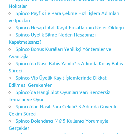
Noktalar
Spinco Payfix İle Para Çekme Hızlı İşlem Adımları
ve İpuçları
Spinco Hesap İptali Kayıt Fırsatlarının Neler Olduğu
Spinco Üyelik Silme Neden Hesabınızı
Kapatmalısınız?
Spinco Bonus Kuralları Yenilikçi Yöntemler ve
Avantajlar
Spinco’da Nasıl Bahis Yapılır? 5 Adımda Kolay Bahis
Süreci
Spinco Vip Üyelik Kayıt İşlemlerinde Dikkat
Edilmesi Gerekenler
Spinco’da Hangi Slot Oyunları Var? Benzersiz
Temalar ve Oyun
Spinco’dan Nasıl Para Çekilir? 3 Adımda Güvenli
Çekim Süreci
Spinco Dolandırıcı Mı? 5 Kullanıcı Yorumuyla
Gerçekler