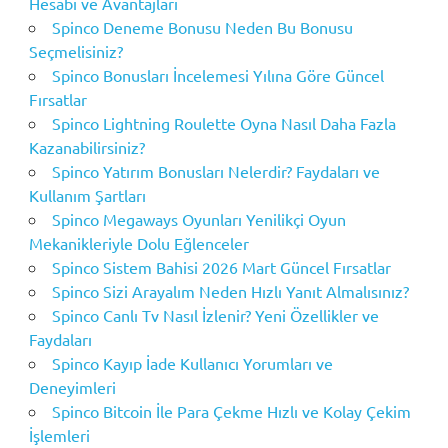
Hesabı ve Avantajları
Spinco Deneme Bonusu Neden Bu Bonusu
Seçmelisiniz?
Spinco Bonusları İncelemesi Yılına Göre Güncel
Fırsatlar
Spinco Lightning Roulette Oyna Nasıl Daha Fazla
Kazanabilirsiniz?
Spinco Yatırım Bonusları Nelerdir? Faydaları ve
Kullanım Şartları
Spinco Megaways Oyunları Yenilikçi Oyun
Mekanikleriyle Dolu Eğlenceler
Spinco Sistem Bahisi 2026 Mart Güncel Fırsatlar
Spinco Sizi Arayalım Neden Hızlı Yanıt Almalısınız?
Spinco Canlı Tv Nasıl İzlenir? Yeni Özellikler ve
Faydaları
Spinco Kayıp İade Kullanıcı Yorumları ve
Deneyimleri
Spinco Bitcoin İle Para Çekme Hızlı ve Kolay Çekim
İşlemleri