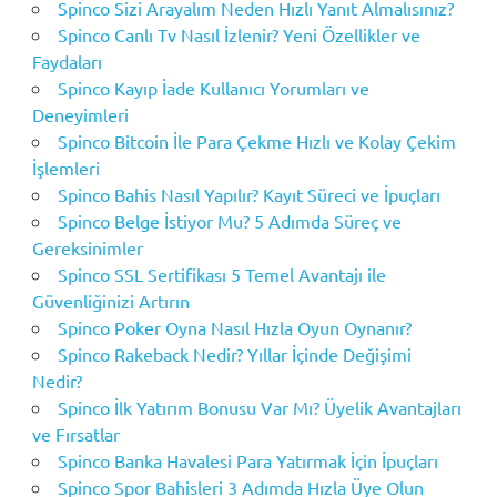
Spinco Sizi Arayalım Neden Hızlı Yanıt Almalısınız?
Spinco Canlı Tv Nasıl İzlenir? Yeni Özellikler ve
Faydaları
Spinco Kayıp İade Kullanıcı Yorumları ve
Deneyimleri
Spinco Bitcoin İle Para Çekme Hızlı ve Kolay Çekim
İşlemleri
Spinco Bahis Nasıl Yapılır? Kayıt Süreci ve İpuçları
Spinco Belge İstiyor Mu? 5 Adımda Süreç ve
Gereksinimler
Spinco SSL Sertifikası 5 Temel Avantajı ile
Güvenliğinizi Artırın
Spinco Poker Oyna Nasıl Hızla Oyun Oynanır?
Spinco Rakeback Nedir? Yıllar İçinde Değişimi
Nedir?
Spinco İlk Yatırım Bonusu Var Mı? Üyelik Avantajları
ve Fırsatlar
Spinco Banka Havalesi Para Yatırmak İçin İpuçları
Spinco Spor Bahisleri 3 Adımda Hızla Üye Olun