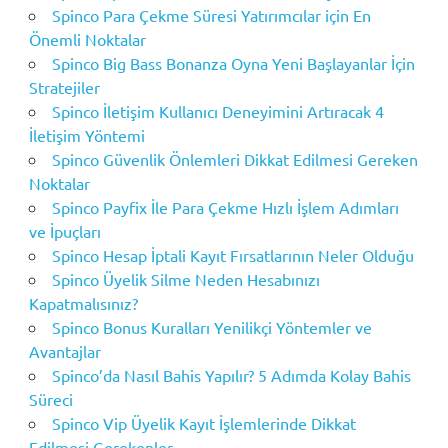
Spinco Para Çekme Süresi Yatırımcılar için En
Önemli Noktalar
Spinco Big Bass Bonanza Oyna Yeni Başlayanlar İçin
Stratejiler
Spinco İletişim Kullanıcı Deneyimini Artıracak 4
İletişim Yöntemi
Spinco Güvenlik Önlemleri Dikkat Edilmesi Gereken
Noktalar
Spinco Payfix İle Para Çekme Hızlı İşlem Adımları
ve İpuçları
Spinco Hesap İptali Kayıt Fırsatlarının Neler Olduğu
Spinco Üyelik Silme Neden Hesabınızı
Kapatmalısınız?
Spinco Bonus Kuralları Yenilikçi Yöntemler ve
Avantajlar
Spinco’da Nasıl Bahis Yapılır? 5 Adımda Kolay Bahis
Süreci
Spinco Vip Üyelik Kayıt İşlemlerinde Dikkat
Edilmesi Gerekenler