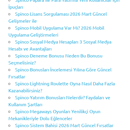
İpuçları
Spinco Lisans Sorgulaması 2026 Mart Güncel
Gelişmeler ile
Spinco Mobil Uygulama Var Mı? 2026 Mobil
Uygulama Geliştirmeleri
Spinco Sosyal Medya Hesapları 3 Sosyal Medya
Hesabı ve Avantajları
Spinco Deneme Bonusu Neden Bu Bonusu
Seçmelisiniz?
Spinco Bonusları İncelemesi Yılına Göre Güncel
Fırsatlar
Spinco Lightning Roulette Oyna Nasıl Daha Fazla
Kazanabilirsiniz?
Spinco Yatırım Bonusları Nelerdir? Faydaları ve
Kullanım Şartları
Spinco Megaways Oyunları Yenilikçi Oyun
Mekanikleriyle Dolu Eğlenceler
Spinco Sistem Bahisi 2026 Mart Güncel Fırsatlar