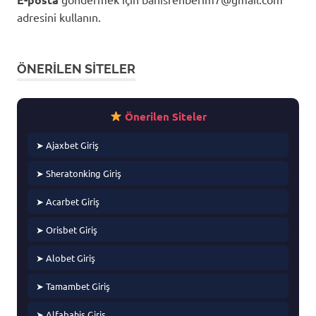
adresini kullanın.
ÖNERILEN SITELER
Önerilen Siteler
➤ Ajaxbet Giriş
➤ Sheratonking Giriş
➤ Acarbet Giriş
➤ Orisbet Giriş
➤ Alobet Giriş
➤ Tamambet Giriş
➤ Alfabahis Giriş