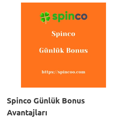
Spinco Günlük Bonus
Avantajları