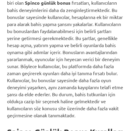
biri olan
Spinco günlük bonus
fırsatları, kullanıcıların
bahis deneyimlerini daha da zenginleştirmektedir. Bu
bonuslar sayesinde kullanıcılar, hesaplarına ek bir miktar
para alarak bahis yapma şansını yakalarlar. Kullanıcıların
bu bonuslardan faydalanabilmesi için belirli şartları
yerine getirmesi gerekmektedir. Bu şartlar, genellikle
hesap açma, yatırım yapma ve belirli oyunlarda bahis
oynama gibi adımlar içerir. Bonusların avantajlarından
yararlanmak, oyuncular için heyecan verici bir deneyim
sunar. Böylece kullanıcılar, bu platformda daha fazla
zaman geçirerek oyunları daha iyi tanıma fırsatı bulur.
Kullanıcılar, bu bonuslar sayesinde daha fazla oyun
deneyimi yaşarken, aynı zamanda kayıplarını telafi etme
şansı da elde ederler. Bu durum, bahis tutkunları için
oldukça cazip bir seçenek haline gelmektedir ve
kullanıcıların söz konusu site üzerinde daha fazla vakit
geçirmesine olanak tanımaktadır.