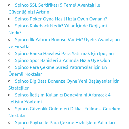
Spinco SSL Sertifikası 5 Temel Avantajı ile
Güvenliğinizi Artırın
Spinco Poker Oyna Nasıl Hızla Oyun Oynanır?
Spinco Rakeback Nedir? Yıllar İçinde Değişimi
Nedir?
Spinco İlk Yatırım Bonusu Var Mı? Üyelik Avantajları
ve Fırsatlar
Spinco Banka Havalesi Para Yatırmak İçin İpuçları
Spinco Spor Bahisleri 3 Adımda Hızla Üye Olun
Spinco Para Çekme Süresi Yatırımcılar için En
Önemli Noktalar
Spinco Big Bass Bonanza Oyna Yeni Başlayanlar İçin
Stratejiler
Spinco İletişim Kullanıcı Deneyimini Artıracak 4
İletişim Yöntemi
Spinco Güvenlik Önlemleri Dikkat Edilmesi Gereken
Noktalar
Spinco Payfix İle Para Çekme Hızlı İşlem Adımları