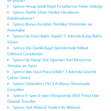
ve İpuçları
Spinco Hesap İptali Kayıt Fırsatlarının Neler Olduğu
Spinco Üyelik Silme Neden Hesabınızı
Kapatmalısınız?
Spinco Bonus Kuralları Yenilikçi Yöntemler ve
Avantajlar
Spinco’da Nasıl Bahis Yapılır? 5 Adımda Kolay Bahis
Süreci
Spinco Vip Üyelik Kayıt İşlemlerinde Dikkat
Edilmesi Gerekenler
Spinco’da Hangi Slot Oyunları Var? Benzersiz
Temalar ve Oyun
Spinco’dan Nasıl Para Çekilir? 3 Adımda Güvenli
Çekim Süreci
Spinco Dolandırıcı Mı? 5 Kullanıcı Yorumuyla
Gerçekler
Spinco E-Spor E-spor Dünyasında 2026 Yılına Dair
Önemli Trendler
Spinco Slot Bölümü Neden Bu Bölümü