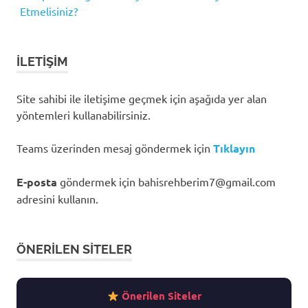
Etmelisiniz?
İLETIŞIM
Site sahibi ile iletişime geçmek için aşağıda yer alan
yöntemleri kullanabilirsiniz.
Teams üzerinden mesaj göndermek için
Tıklayın
E-posta
göndermek için
bahisrehberim7@gmail.com
adresini kullanın.
ÖNERILEN SITELER
Önerilen Siteler