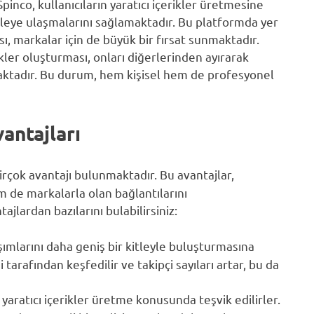
inco, kullanıcıların yaratıcı içerikler üretmesine
tleye ulaşmalarını sağlamaktadır. Bu platformda yer
sı, markalar için de büyük bir fırsat sunmaktadır.
rikler oluşturması, onları diğerlerinden ayırarak
maktadır. Bu durum, hem kişisel hem de profesyonel
antajları
rçok avantajı bulunmaktadır. Bu avantajlar,
em de markalarla olan bağlantılarını
jlardan bazılarını bulabilirsiniz:
aşımlarını daha geniş bir kitleyle buluşturmasına
i tarafından keşfedilir ve takipçi sayıları artar, bu da
 yaratıcı içerikler üretme konusunda teşvik edilirler.