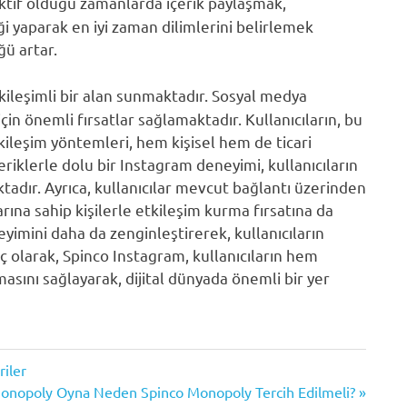
aktif olduğu zamanlarda içerik paylaşmak,
tiği yaparak en iyi zaman dilimlerini belirlemek
ğü artar.
etkileşimli bir alan sunmaktadır. Sosyal medya
için önemli fırsatlar sağlamaktadır. Kullanıcıların, bu
kileşim yöntemleri, hem kişisel hem de ticari
eriklerle dolu bir Instagram deneyimi, kullanıcıların
adır. Ayrıca, kullanıcılar mevcut bağlantı üzerinden
arına sahip kişilerle etkileşim kurma fırsatına da
imini daha da zenginleştirerek, kullanıcıların
ç olarak, Spinco Instagram, kullanıcıların hem
sını sağlayarak, dijital dünyada önemli bir yer
riler
onopoly Oyna Neden Spinco Monopoly Tercih Edilmeli?