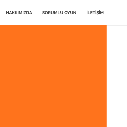
HAKKIMIZDA
SORUMLU OYUN
İLETIŞIM