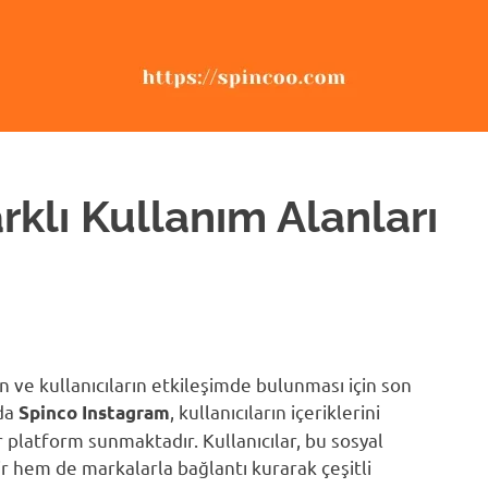
klı Kullanım Alanları
ve kullanıcıların etkileşimde bulunması için son
ada
, kullanıcıların içeriklerini
Spinco Instagram
r platform sunmaktadır. Kullanıcılar, bu sosyal
ir hem de markalarla bağlantı kurarak çeşitli