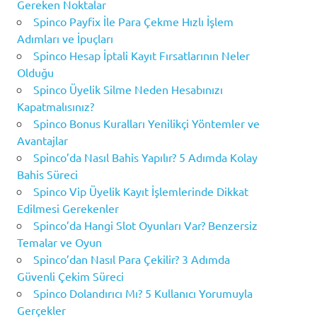
Gereken Noktalar
Spinco Payfix İle Para Çekme Hızlı İşlem
Adımları ve İpuçları
Spinco Hesap İptali Kayıt Fırsatlarının Neler
Olduğu
Spinco Üyelik Silme Neden Hesabınızı
Kapatmalısınız?
Spinco Bonus Kuralları Yenilikçi Yöntemler ve
Avantajlar
Spinco’da Nasıl Bahis Yapılır? 5 Adımda Kolay
Bahis Süreci
Spinco Vip Üyelik Kayıt İşlemlerinde Dikkat
Edilmesi Gerekenler
Spinco’da Hangi Slot Oyunları Var? Benzersiz
Temalar ve Oyun
Spinco’dan Nasıl Para Çekilir? 3 Adımda
Güvenli Çekim Süreci
Spinco Dolandırıcı Mı? 5 Kullanıcı Yorumuyla
Gerçekler