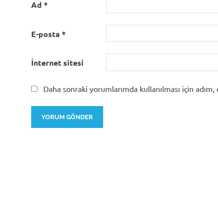
Ad
*
E-posta
*
İnternet sitesi
Daha sonraki yorumlarımda kullanılması için adım, 