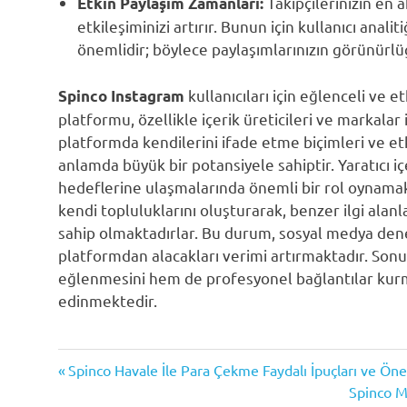
Takipçilerinizin en 
Etkin Paylaşım Zamanları:
etkileşiminizi artırır. Bunun için kullanıcı anali
önemlidir; böylece paylaşımlarınızın görünürlü
kullanıcıları için eğlenceli ve 
Spinco Instagram
platformu, özellikle içerik üreticileri ve markalar 
platformda kendilerini ifade etme biçimleri ve et
anlamda büyük bir potansiyele sahiptir. Yaratıcı iç
hedeflerine ulaşmalarında önemli bir rol oynamakt
kendi topluluklarını oluşturarak, benzer ilgi alanl
sahip olmaktadırlar. Bu durum, sosyal medya deney
platformdan alacakları verimi artırmaktadır. Sonu
eğlenmesini hem de profesyonel bağlantılar kurma
edinmektedir.
Etkileşim
Previous
Yazı
Spinco Havale İle Para Çekme Faydalı İpuçları ve Öne
Artışı
Post:
Next
Spinco M
İçerik