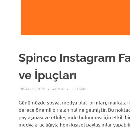
Spinco Instagram Far
ve İpuçları
NISAN 29, 2026
ADMIN
İLETIŞIM
Günümüzde sosyal medya platformları, markaların 
derece önemli bir alan haline gelmiştir. Bu nokt
paylaşması ve etkileşimde bulunması için etkili bi
medya aracılığıyla hem kişisel paylaşımlar yapabil