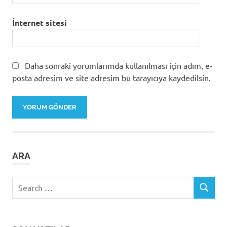
İnternet sitesi
Daha sonraki yorumlarımda kullanılması için adım, e-
posta adresim ve site adresim bu tarayıcıya kaydedilsin.
ARA
Search
SEARCH
for: