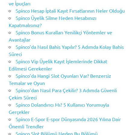
ve İpuçları
Spinco Hesap İptali Kayıt Fırsatlarının Neler Olduğu
Spinco Üyelik Silme Neden Hesabınızı
Kapatmalısınız?
Spinco Bonus Kuralları Yenilikçi Yöntemler ve
Avantajlar
Spinco’da Nasıl Bahis Yapılır? 5 Adımda Kolay Bahis
Süreci
Spinco Vip Üyelik Kayıt İşlemlerinde Dikkat
Edilmesi Gerekenler
Spinco’da Hangi Slot Oyunları Var? Benzersiz
Temalar ve Oyun
Spinco’dan Nasıl Para Çekilir? 3 Adımda Güvenli
Çekim Süreci
Spinco Dolandırıcı Mı? 5 Kullanıcı Yorumuyla
Gerçekler
Spinco E-Spor E-spor Dünyasında 2026 Yılına Dair
Önemli Trendler
Spinco Slot Bölümü Neden Bu Bölümü