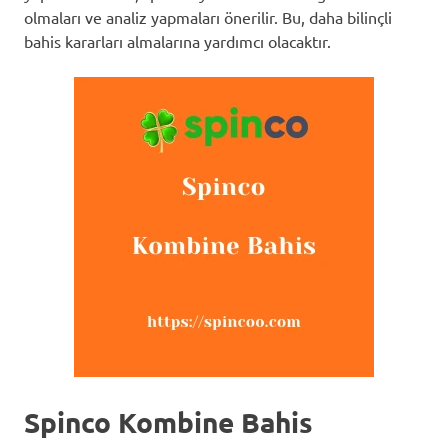
olmaları ve analiz yapmaları önerilir. Bu, daha bilinçli
bahis kararları almalarına yardımcı olacaktır.
Spinco Kombine Bahis