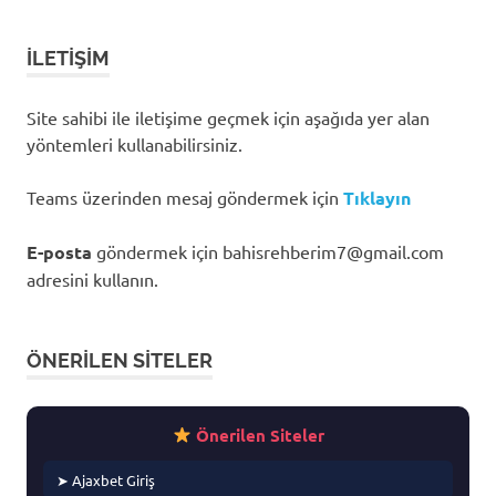
İLETIŞIM
Site sahibi ile iletişime geçmek için aşağıda yer alan
yöntemleri kullanabilirsiniz.
Teams üzerinden mesaj göndermek için
Tıklayın
E-posta
göndermek için
bahisrehberim7@gmail.com
adresini kullanın.
ÖNERILEN SITELER
Önerilen Siteler
➤ Ajaxbet Giriş