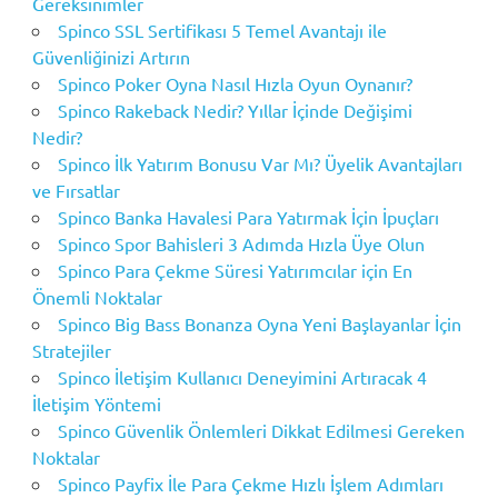
Gereksinimler
Spinco SSL Sertifikası 5 Temel Avantajı ile
Güvenliğinizi Artırın
Spinco Poker Oyna Nasıl Hızla Oyun Oynanır?
Spinco Rakeback Nedir? Yıllar İçinde Değişimi
Nedir?
Spinco İlk Yatırım Bonusu Var Mı? Üyelik Avantajları
ve Fırsatlar
Spinco Banka Havalesi Para Yatırmak İçin İpuçları
Spinco Spor Bahisleri 3 Adımda Hızla Üye Olun
Spinco Para Çekme Süresi Yatırımcılar için En
Önemli Noktalar
Spinco Big Bass Bonanza Oyna Yeni Başlayanlar İçin
Stratejiler
Spinco İletişim Kullanıcı Deneyimini Artıracak 4
İletişim Yöntemi
Spinco Güvenlik Önlemleri Dikkat Edilmesi Gereken
Noktalar
Spinco Payfix İle Para Çekme Hızlı İşlem Adımları