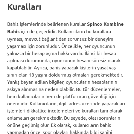
Kuralları
Bahis işlemlerinde belirlenen kurallar
Spinco Kombine
Bahis
için de geçerlidir. Kullanıcıların bu kurallara
uyması, mevcut bağlantıdan sorunsuz bir deneyim
yaşaması için zorunludur. Öncelikle, her oyuncunun
yalnızca bir hesap açma hakkı vardır. İkinci bir hesap
açılması durumunda, oyuncunun hesabı süresiz olarak
kapatılabilir. Ayrıca, bahis yapacak kişilerin yasal yaş
sınırı olan 18 yaşını doldurmuş olmaları gerekmektedir.
Yanlış beyan edilen bilgiler, oyuncuların hesaplarının
askıya alınmasına neden olabilir. Bu tür düzenlemeler,
hem kullanıcıların hem de platformun güvenliği için
önemlidir. Kullanıcıların, ilgili adres üzerinde yapacakları
işlemleri dikkatlice incelemeleri ve kuralları tam olarak
anlamaları gerekmektedir. Bu sayede, olası sorunların
önüne geçilmiş olur. Ek olarak, kullanıcıların bahis
yapmadan önce, spor olayları hakkında bilgi sahibi