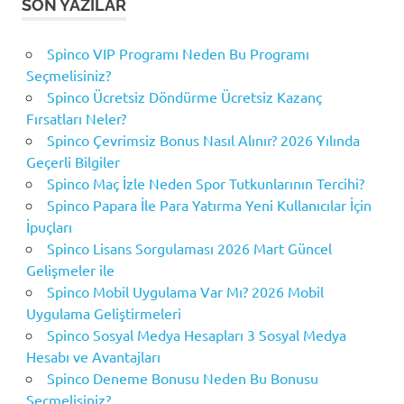
SON YAZILAR
Spinco VIP Programı Neden Bu Programı
Seçmelisiniz?
Spinco Ücretsiz Döndürme Ücretsiz Kazanç
Fırsatları Neler?
Spinco Çevrimsiz Bonus Nasıl Alınır? 2026 Yılında
Geçerli Bilgiler
Spinco Maç İzle Neden Spor Tutkunlarının Tercihi?
Spinco Papara İle Para Yatırma Yeni Kullanıcılar İçin
İpuçları
Spinco Lisans Sorgulaması 2026 Mart Güncel
Gelişmeler ile
Spinco Mobil Uygulama Var Mı? 2026 Mobil
Uygulama Geliştirmeleri
Spinco Sosyal Medya Hesapları 3 Sosyal Medya
Hesabı ve Avantajları
Spinco Deneme Bonusu Neden Bu Bonusu
Seçmelisiniz?