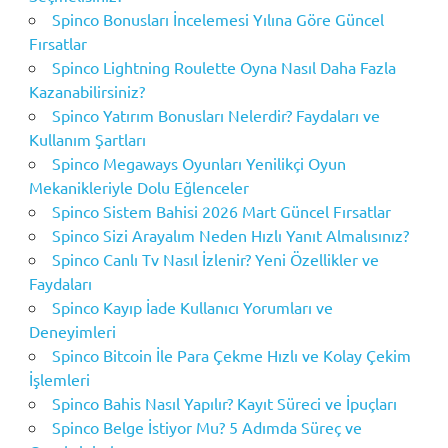
Spinco Bonusları İncelemesi Yılına Göre Güncel
Fırsatlar
Spinco Lightning Roulette Oyna Nasıl Daha Fazla
Kazanabilirsiniz?
Spinco Yatırım Bonusları Nelerdir? Faydaları ve
Kullanım Şartları
Spinco Megaways Oyunları Yenilikçi Oyun
Mekanikleriyle Dolu Eğlenceler
Spinco Sistem Bahisi 2026 Mart Güncel Fırsatlar
Spinco Sizi Arayalım Neden Hızlı Yanıt Almalısınız?
Spinco Canlı Tv Nasıl İzlenir? Yeni Özellikler ve
Faydaları
Spinco Kayıp İade Kullanıcı Yorumları ve
Deneyimleri
Spinco Bitcoin İle Para Çekme Hızlı ve Kolay Çekim
İşlemleri
Spinco Bahis Nasıl Yapılır? Kayıt Süreci ve İpuçları
Spinco Belge İstiyor Mu? 5 Adımda Süreç ve