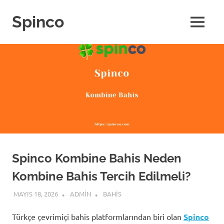
Skip
to
Spinco
MENU
content
Spinco Kombine Bahis Neden
Kombine Bahis Tercih Edilmeli?
MAYIS 18, 2026
ADMIN
BAHIS
Türkçe çevrimiçi bahis platformlarından biri olan
Spinco