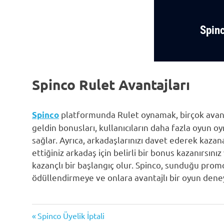
Spinco Rulet Avantajları
platformunda Rulet oynamak, birçok avanta
Spinco
geldin bonusları, kullanıcıların daha fazla oyun 
sağlar. Ayrıca, arkadaşlarınızı davet ederek kaza
ettiğiniz arkadaş için belirli bir bonus kazanırsınız
kazançlı bir başlangıç olur. Spinco, sunduğu promo
ödüllendirmeye ve onlara avantajlı bir oyun de
Previous
Yazı
Spinco Üyelik İptali