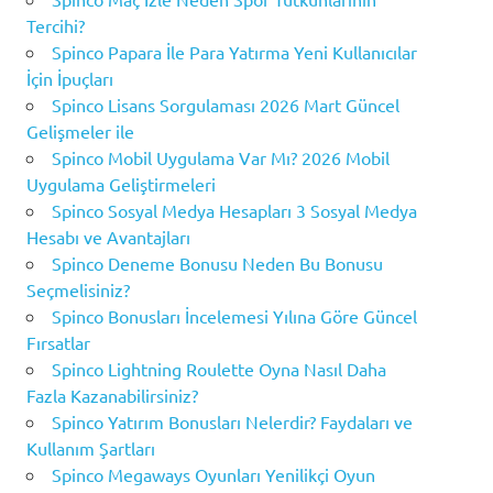
Tercihi?
Spinco Papara İle Para Yatırma Yeni Kullanıcılar
İçin İpuçları
Spinco Lisans Sorgulaması 2026 Mart Güncel
Gelişmeler ile
Spinco Mobil Uygulama Var Mı? 2026 Mobil
Uygulama Geliştirmeleri
Spinco Sosyal Medya Hesapları 3 Sosyal Medya
Hesabı ve Avantajları
Spinco Deneme Bonusu Neden Bu Bonusu
Seçmelisiniz?
Spinco Bonusları İncelemesi Yılına Göre Güncel
Fırsatlar
Spinco Lightning Roulette Oyna Nasıl Daha
Fazla Kazanabilirsiniz?
Spinco Yatırım Bonusları Nelerdir? Faydaları ve
Kullanım Şartları
Spinco Megaways Oyunları Yenilikçi Oyun