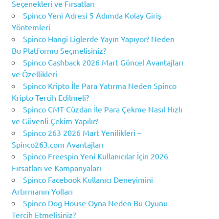
Seçenekleri ve Fırsatları
Spinco Yeni Adresi 5 Adımda Kolay Giriş
Yöntemleri
Spinco Hangi Liglerde Yayın Yapıyor? Neden
Bu Platformu Seçmelisiniz?
Spinco Cashback 2026 Mart Güncel Avantajları
ve Özellikleri
Spinco Kripto İle Para Yatırma Neden Spinco
Kripto Tercih Edilmeli?
Spinco CMT Cüzdan İle Para Çekme Nasıl Hızlı
ve Güvenli Çekim Yapılır?
Spinco 263 2026 Mart Yenilikleri –
Spinco263.com Avantajları
Spinco Freespin Yeni Kullanıcılar İçin 2026
Fırsatları ve Kampanyaları
Spinco Facebook Kullanıcı Deneyimini
Artırmanın Yolları
Spinco Dog House Oyna Neden Bu Oyunu
Tercih Etmelisiniz?