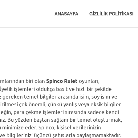
ANASAYFA
GIZLILIK POLITIKASI
rmlarından biri olan
oyunları,
Spinco Rulet
yelik işlemleri oldukça basit ve hızlı bir şekilde
ereken temel bilgiler arasında isim, soy isim ve
rilmesi çok önemli, çünkü yanlış veya eksik bilgiler
neğin, para çekme işlemleri sırasında sadece kendi
siniz. Bu yüzden baştan sağlam bir temel oluşturmak,
 minimize eder. Spinco, kişisel verilerinizin
 bilgilerinizi üçüncü şahıslarla paylaşmamaktadır.