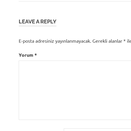
Post:
gezinmesi
LEAVE A REPLY
E-posta adresiniz yayınlanmayacak.
Gerekli alanlar
*
il
Yorum
*