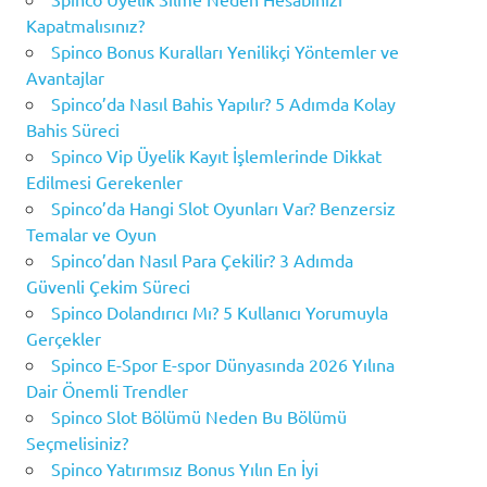
Kapatmalısınız?
Spinco Bonus Kuralları Yenilikçi Yöntemler ve
Avantajlar
Spinco’da Nasıl Bahis Yapılır? 5 Adımda Kolay
Bahis Süreci
Spinco Vip Üyelik Kayıt İşlemlerinde Dikkat
Edilmesi Gerekenler
Spinco’da Hangi Slot Oyunları Var? Benzersiz
Temalar ve Oyun
Spinco’dan Nasıl Para Çekilir? 3 Adımda
Güvenli Çekim Süreci
Spinco Dolandırıcı Mı? 5 Kullanıcı Yorumuyla
Gerçekler
Spinco E-Spor E-spor Dünyasında 2026 Yılına
Dair Önemli Trendler
Spinco Slot Bölümü Neden Bu Bölümü
Seçmelisiniz?
Spinco Yatırımsız Bonus Yılın En İyi