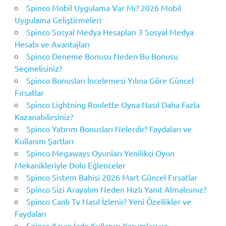
Spinco Mobil Uygulama Var Mı? 2026 Mobil
Uygulama Geliştirmeleri
Spinco Sosyal Medya Hesapları 3 Sosyal Medya
Hesabı ve Avantajları
Spinco Deneme Bonusu Neden Bu Bonusu
Seçmelisiniz?
Spinco Bonusları İncelemesi Yılına Göre Güncel
Fırsatlar
Spinco Lightning Roulette Oyna Nasıl Daha Fazla
Kazanabilirsiniz?
Spinco Yatırım Bonusları Nelerdir? Faydaları ve
Kullanım Şartları
Spinco Megaways Oyunları Yenilikçi Oyun
Mekanikleriyle Dolu Eğlenceler
Spinco Sistem Bahisi 2026 Mart Güncel Fırsatlar
Spinco Sizi Arayalım Neden Hızlı Yanıt Almalısınız?
Spinco Canlı Tv Nasıl İzlenir? Yeni Özellikler ve
Faydaları
Spinco Kayıp İade Kullanıcı Yorumları ve