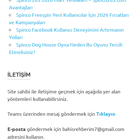
Avantajları
Spinco Freespin Yeni Kullanıcılar İçin 2026 Fırsatları
ve Kampanyaları
Spinco Facebook Kullanıcı Deneyimini Artırmanın
Yolları
Spinco Dog House Oyna Neden Bu Oyunu Tercih
Etmelisiniz?
İLETIŞIM
Site sahibi ile iletişime geçmek için aşağıda yer alan
yöntemleri kullanabilirsiniz.
Teams üzerinden mesaj göndermek için
Tıklayın
E-posta
göndermek için
bahisrehberim7@gmail.com
adresini kullanın.