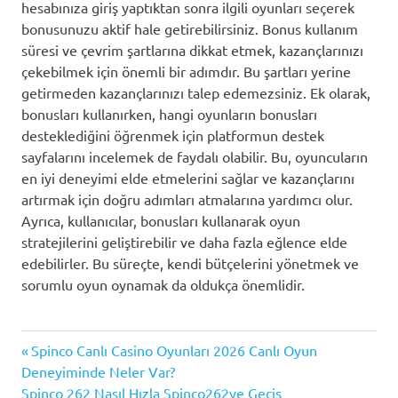
hesabınıza giriş yaptıktan sonra ilgili oyunları seçerek
bonusunuzu aktif hale getirebilirsiniz. Bonus kullanım
süresi ve çevrim şartlarına dikkat etmek, kazançlarınızı
çekebilmek için önemli bir adımdır. Bu şartları yerine
getirmeden kazançlarınızı talep edemezsiniz. Ek olarak,
bonusları kullanırken, hangi oyunların bonusları
desteklediğini öğrenmek için platformun destek
sayfalarını incelemek de faydalı olabilir. Bu, oyuncuların
en iyi deneyimi elde etmelerini sağlar ve kazançlarını
artırmak için doğru adımları atmalarına yardımcı olur.
Ayrıca, kullanıcılar, bonusları kullanarak oyun
stratejilerini geliştirebilir ve daha fazla eğlence elde
edebilirler. Bu süreçte, kendi bütçelerini yönetmek ve
sorumlu oyun oynamak da oldukça önemlidir.
Online
Previous
Yazı
Spinco Canlı Casino Oyunları 2026 Canlı Oyun
Casino
Post:
Deneyiminde Neler Var?
Bonusları
gezinmesi
Next
Spinco 262 Nasıl Hızla Spinco262ye Geçiş