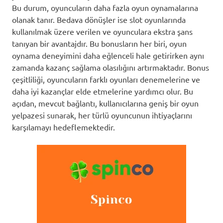
Bu durum, oyuncuların daha fazla oyun oynamalarına
olanak tanır. Bedava dönüşler ise slot oyunlarında
kullanılmak üzere verilen ve oyunculara ekstra şans
tanıyan bir avantajdır. Bu bonusların her biri, oyun
oynama deneyimini daha eğlenceli hale getirirken aynı
zamanda kazanç sağlama olasılığını artırmaktadır. Bonus
çeşitliliği, oyuncuların farklı oyunları denemelerine ve
daha iyi kazançlar elde etmelerine yardımcı olur. Bu
açıdan, mevcut bağlantı, kullanıcılarına geniş bir oyun
yelpazesi sunarak, her türlü oyuncunun ihtiyaçlarını
karşılamayı hedeflemektedir.