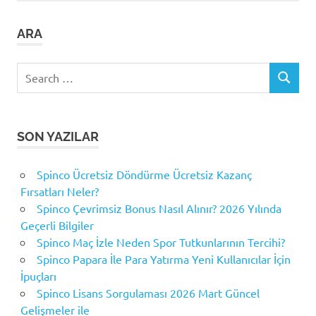
ARA
Search
SEARCH
for:
SON YAZILAR
Spinco Ücretsiz Döndürme Ücretsiz Kazanç
Fırsatları Neler?
Spinco Çevrimsiz Bonus Nasıl Alınır? 2026 Yılında
Geçerli Bilgiler
Spinco Maç İzle Neden Spor Tutkunlarının Tercihi?
Spinco Papara İle Para Yatırma Yeni Kullanıcılar İçin
İpuçları
Spinco Lisans Sorgulaması 2026 Mart Güncel
Gelişmeler ile