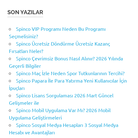
SON YAZILAR
Spinco VIP Programı Neden Bu Programı
Seçmelisiniz?
Spinco Ücretsiz Döndürme Ücretsiz Kazanç
Fırsatları Neler?
Spinco Çevrimsiz Bonus Nasıl Alınır? 2026 Yılında
Geçerli Bilgiler
Spinco Maç İzle Neden Spor Tutkunlarının Tercihi?
Spinco Papara İle Para Yatırma Yeni Kullanıcılar İçin
İpuçları
Spinco Lisans Sorgulaması 2026 Mart Güncel
Gelişmeler ile
Spinco Mobil Uygulama Var Mı? 2026 Mobil
Uygulama Geliştirmeleri
Spinco Sosyal Medya Hesapları 3 Sosyal Medya
Hesabı ve Avantajları