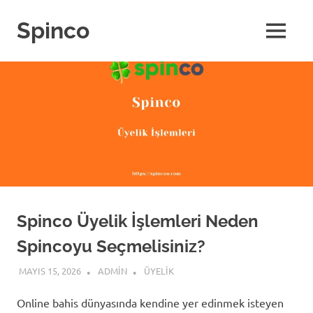
Skip
to
Spinco
MENU
content
Spinco Üyelik İşlemleri Neden
Spincoyu Seçmelisiniz?
MAYIS 15, 2026
ADMIN
ÜYELIK
Online bahis dünyasında kendine yer edinmek isteyen