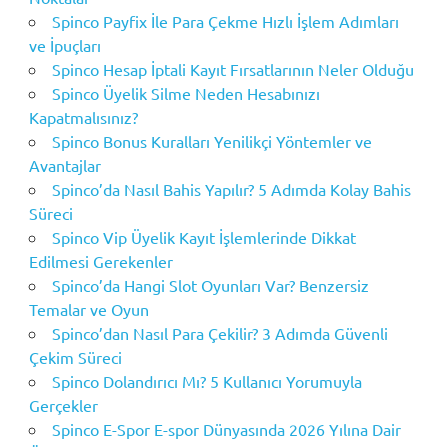
Spinco Payfix İle Para Çekme Hızlı İşlem Adımları
ve İpuçları
Spinco Hesap İptali Kayıt Fırsatlarının Neler Olduğu
Spinco Üyelik Silme Neden Hesabınızı
Kapatmalısınız?
Spinco Bonus Kuralları Yenilikçi Yöntemler ve
Avantajlar
Spinco’da Nasıl Bahis Yapılır? 5 Adımda Kolay Bahis
Süreci
Spinco Vip Üyelik Kayıt İşlemlerinde Dikkat
Edilmesi Gerekenler
Spinco’da Hangi Slot Oyunları Var? Benzersiz
Temalar ve Oyun
Spinco’dan Nasıl Para Çekilir? 3 Adımda Güvenli
Çekim Süreci
Spinco Dolandırıcı Mı? 5 Kullanıcı Yorumuyla
Gerçekler
Spinco E-Spor E-spor Dünyasında 2026 Yılına Dair