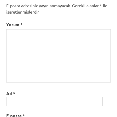
E-posta adresiniz yayınlanmayacak.
Gerekli alanlar
*
ile
işaretlenmişlerdir
Yorum
*
Ad
*
E-posta
*