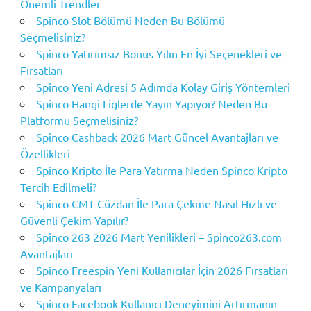
Önemli Trendler
Spinco Slot Bölümü Neden Bu Bölümü
Seçmelisiniz?
Spinco Yatırımsız Bonus Yılın En İyi Seçenekleri ve
Fırsatları
Spinco Yeni Adresi 5 Adımda Kolay Giriş Yöntemleri
Spinco Hangi Liglerde Yayın Yapıyor? Neden Bu
Platformu Seçmelisiniz?
Spinco Cashback 2026 Mart Güncel Avantajları ve
Özellikleri
Spinco Kripto İle Para Yatırma Neden Spinco Kripto
Tercih Edilmeli?
Spinco CMT Cüzdan İle Para Çekme Nasıl Hızlı ve
Güvenli Çekim Yapılır?
Spinco 263 2026 Mart Yenilikleri – Spinco263.com
Avantajları
Spinco Freespin Yeni Kullanıcılar İçin 2026 Fırsatları
ve Kampanyaları
Spinco Facebook Kullanıcı Deneyimini Artırmanın