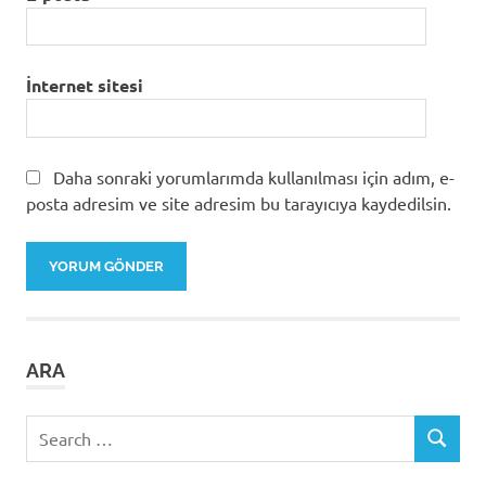
İnternet sitesi
Daha sonraki yorumlarımda kullanılması için adım, e-
posta adresim ve site adresim bu tarayıcıya kaydedilsin.
ARA
Search
SEARCH
for: