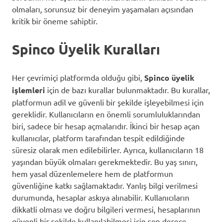
olmaları, sorunsuz bir deneyim yaşamaları açısından
kritik bir öneme sahiptir.
Spinco Üyelik Kuralları
Her çevrimiçi platformda olduğu gibi,
Spinco üyelik
işlemleri
için de bazı kurallar bulunmaktadır. Bu kurallar,
platformun adil ve güvenli bir şekilde işleyebilmesi için
gereklidir. Kullanıcıların en önemli sorumluluklarından
biri, sadece bir hesap açmalarıdır. İkinci bir hesap açan
kullanıcılar, platform tarafından tespit edildiğinde
süresiz olarak men edilebilirler. Ayrıca, kullanıcıların 18
yaşından büyük olmaları gerekmektedir. Bu yaş sınırı,
hem yasal düzenlemelere hem de platformun
güvenliğine katkı sağlamaktadır. Yanlış bilgi verilmesi
durumunda, hesaplar askıya alınabilir. Kullanıcıların
dikkatli olması ve doğru bilgileri vermesi, hesaplarının
güvenli bir şekilde kullanılabilmesi için son derece