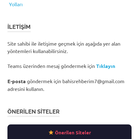
Yolları
İLETIŞIM
Site sahibi ile iletişime geçmek için aşağıda yer alan
yöntemleri kullanabilirsiniz.
Teams üzerinden mesaj göndermek için
Tıklayın
E-posta
göndermek için
bahisrehberim7@gmail.com
adresini kullanın.
ÖNERILEN SITELER
Önerilen Siteler