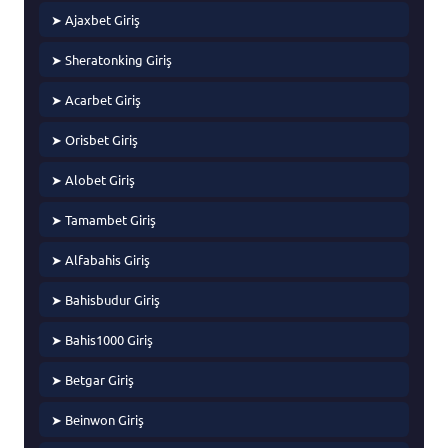
➤ Ajaxbet Giriş
➤ Sheratonking Giriş
➤ Acarbet Giriş
➤ Orisbet Giriş
➤ Alobet Giriş
➤ Tamambet Giriş
➤ Alfabahis Giriş
➤ Bahisbudur Giriş
➤ Bahis1000 Giriş
➤ Betgar Giriş
➤ Beinwon Giriş