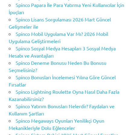
Spinco Papara İle Para Yatırma Yeni Kullanıcılar İçin
İpuçları
Spinco Lisans Sorgulaması 2026 Mart Güncel
Gelişmeler ile
Spinco Mobil Uygulama Var Mı? 2026 Mobil
Uygulama Geliştirmeleri
Spinco Sosyal Medya Hesapları 3 Sosyal Medya
Hesabı ve Avantajları
Spinco Deneme Bonusu Neden Bu Bonusu
Seçmelisiniz?
Spinco Bonusları İncelemesi Yılına Göre Güncel
Fırsatlar
Spinco Lightning Roulette Oyna Nasıl Daha Fazla
Kazanabilirsiniz?
Spinco Yatırım Bonusları Nelerdir? Faydaları ve
Kullanım Şartları
Spinco Megaways Oyunları Yenilikçi Oyun
Mekanikleriyle Dolu Eğlenceler
Spinco Sistem Bahisi 2026 Mart Güncel Fırsatlar