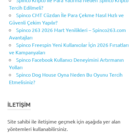
Tercih Edilmeli?
Spinco CMT Cüzdan İle Para Çekme Nasıl Hızlı ve
Güvenli Çekim Yapılır?
Spinco 263 2026 Mart Yenilikleri – Spinco263.com
Avantajları
Spinco Freespin Yeni Kullanıcılar İçin 2026 Fırsatları
ve Kampanyaları
Spinco Facebook Kullanıcı Deneyimini Artırmanın
Yolları
Spinco Dog House Oyna Neden Bu Oyunu Tercih
Etmelisiniz?
İLETIŞIM
Site sahibi ile iletişime geçmek için aşağıda yer alan
yöntemleri kullanabilirsiniz.