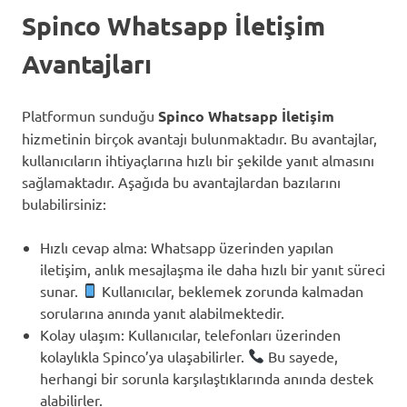
Spinco Whatsapp İletişim
Avantajları
Platformun sunduğu
Spinco Whatsapp İletişim
hizmetinin birçok avantajı bulunmaktadır. Bu avantajlar,
kullanıcıların ihtiyaçlarına hızlı bir şekilde yanıt almasını
sağlamaktadır. Aşağıda bu avantajlardan bazılarını
bulabilirsiniz:
Hızlı cevap alma: Whatsapp üzerinden yapılan
iletişim, anlık mesajlaşma ile daha hızlı bir yanıt süreci
sunar.
Kullanıcılar, beklemek zorunda kalmadan
sorularına anında yanıt alabilmektedir.
Kolay ulaşım: Kullanıcılar, telefonları üzerinden
kolaylıkla Spinco’ya ulaşabilirler.
Bu sayede,
herhangi bir sorunla karşılaştıklarında anında destek
alabilirler.