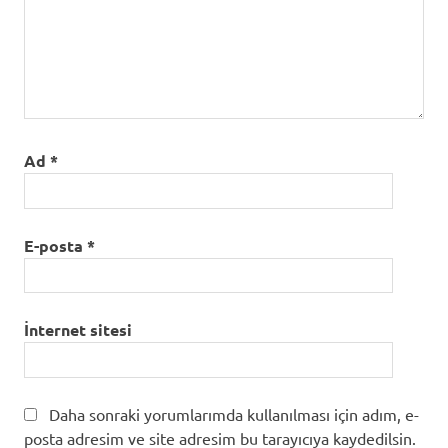
Ad
*
E-posta
*
İnternet sitesi
Daha sonraki yorumlarımda kullanılması için adım, e-
posta adresim ve site adresim bu tarayıcıya kaydedilsin.