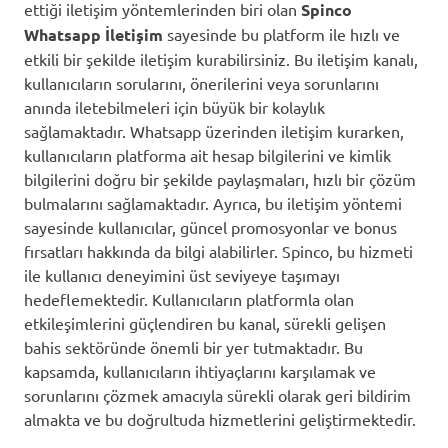
ettiği iletişim yöntemlerinden biri olan
Spinco
Whatsapp İletişim
sayesinde bu platform ile hızlı ve
etkili bir şekilde iletişim kurabilirsiniz. Bu iletişim kanalı,
kullanıcıların sorularını, önerilerini veya sorunlarını
anında iletebilmeleri için büyük bir kolaylık
sağlamaktadır. Whatsapp üzerinden iletişim kurarken,
kullanıcıların platforma ait hesap bilgilerini ve kimlik
bilgilerini doğru bir şekilde paylaşmaları, hızlı bir çözüm
bulmalarını sağlamaktadır. Ayrıca, bu iletişim yöntemi
sayesinde kullanıcılar, güncel promosyonlar ve bonus
fırsatları hakkında da bilgi alabilirler. Spinco, bu hizmeti
ile kullanıcı deneyimini üst seviyeye taşımayı
hedeflemektedir. Kullanıcıların platformla olan
etkileşimlerini güçlendiren bu kanal, sürekli gelişen
bahis sektöründe önemli bir yer tutmaktadır. Bu
kapsamda, kullanıcıların ihtiyaçlarını karşılamak ve
sorunlarını çözmek amacıyla sürekli olarak geri bildirim
almakta ve bu doğrultuda hizmetlerini geliştirmektedir.