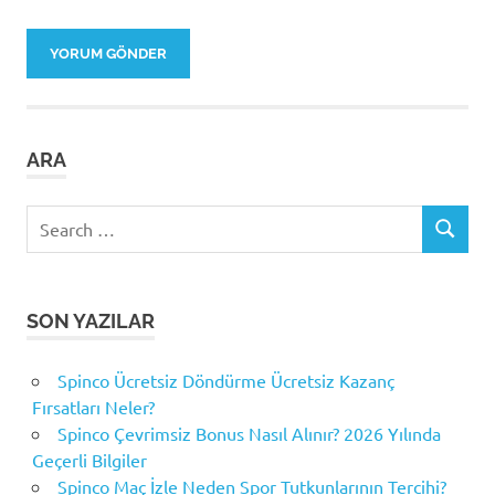
ARA
Search
SEARCH
for:
SON YAZILAR
Spinco Ücretsiz Döndürme Ücretsiz Kazanç
Fırsatları Neler?
Spinco Çevrimsiz Bonus Nasıl Alınır? 2026 Yılında
Geçerli Bilgiler
Spinco Maç İzle Neden Spor Tutkunlarının Tercihi?