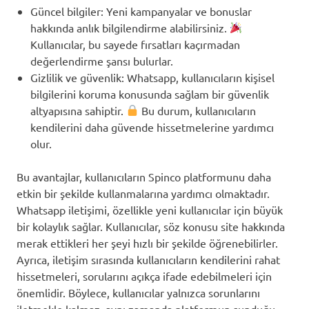
Güncel bilgiler: Yeni kampanyalar ve bonuslar
hakkında anlık bilgilendirme alabilirsiniz.
Kullanıcılar, bu sayede fırsatları kaçırmadan
değerlendirme şansı bulurlar.
Gizlilik ve güvenlik: Whatsapp, kullanıcıların kişisel
bilgilerini koruma konusunda sağlam bir güvenlik
altyapısına sahiptir.
Bu durum, kullanıcıların
kendilerini daha güvende hissetmelerine yardımcı
olur.
Bu avantajlar, kullanıcıların Spinco platformunu daha
etkin bir şekilde kullanmalarına yardımcı olmaktadır.
Whatsapp iletişimi, özellikle yeni kullanıcılar için büyük
bir kolaylık sağlar. Kullanıcılar, söz konusu site hakkında
merak ettikleri her şeyi hızlı bir şekilde öğrenebilirler.
Ayrıca, iletişim sırasında kullanıcıların kendilerini rahat
hissetmeleri, sorularını açıkça ifade edebilmeleri için
önemlidir. Böylece, kullanıcılar yalnızca sorunlarını
iletmekle kalmaz, aynı zamanda platformun sunduğu