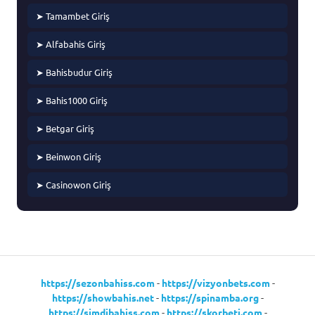
➤ Tamambet Giriş
➤ Alfabahis Giriş
➤ Bahisbudur Giriş
➤ Bahis1000 Giriş
➤ Betgar Giriş
➤ Beinwon Giriş
➤ Casinowon Giriş
https://sezonbahiss.com
-
https://vizyonbets.com
-
https://showbahis.net
-
https://spinamba.org
-
https://simdibahiss.com
-
https://skorbeti.com
-