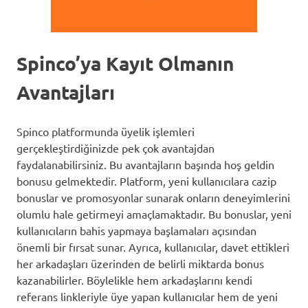
Spinco’ya Kayıt Olmanın
Avantajları
Spinco platformunda üyelik işlemleri
gerçekleştirdiğinizde pek çok avantajdan
faydalanabilirsiniz. Bu avantajların başında hoş geldin
bonusu gelmektedir. Platform, yeni kullanıcılara cazip
bonuslar ve promosyonlar sunarak onların deneyimlerini
olumlu hale getirmeyi amaçlamaktadır. Bu bonuslar, yeni
kullanıcıların bahis yapmaya başlamaları açısından
önemli bir fırsat sunar. Ayrıca, kullanıcılar, davet ettikleri
her arkadaşları üzerinden de belirli miktarda bonus
kazanabilirler. Böylelikle hem arkadaşlarını kendi
referans linkleriyle üye yapan kullanıcılar hem de yeni