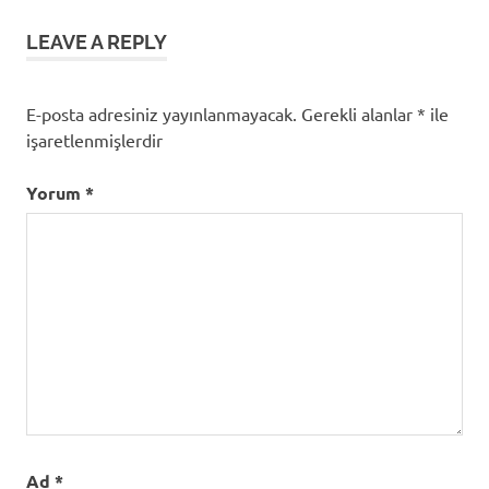
LEAVE A REPLY
E-posta adresiniz yayınlanmayacak.
Gerekli alanlar
*
ile
işaretlenmişlerdir
Yorum
*
Ad
*