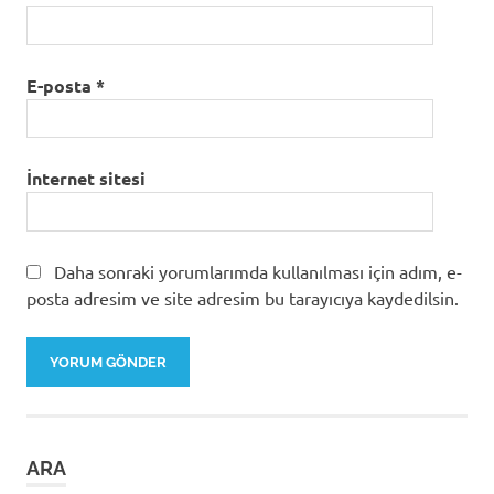
E-posta
*
İnternet sitesi
Daha sonraki yorumlarımda kullanılması için adım, e-
posta adresim ve site adresim bu tarayıcıya kaydedilsin.
ARA