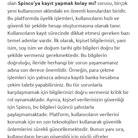
olan
Spinco’ya kayıt yapmak kolay mı?
sorusu, birçok
yeni kullanıcının aklındaki en önemli konulardan biridir.
Bu platformda üyelik işlemleri, kullanıcıların hızlı ve
güvenli bir şekilde hesap oluşturmasına olanak tanır.
Kullanıcıların kayıt sürecinde dikkat etmesi gereken bazı
temel adımlar vardır. İlk olarak, kişisel bilgilerinizi, yani
isim, soy isim ve doğum tarihi gibi bilgileri doğru bir
şekilde vermeniz gerekmektedir. Bu bilgilerin
doğruluğu, ileride herhangi bir sorun yaşamamanız
adına son derece önemlidir. Örneğin, para çekme
işlemleri için yalnızca adınıza kayıtlı banka hesabına
çekim talebi yapabilirsiniz. Bu tür sorunlarla
karşılaşmamak için bilgilerinizi doğru vermeniz kritik bir
rol oynamaktadır. Ayrıca, kişisel verilerinizin güvenliği
için Spinco, bu bilgileri üçüncü şahıslarla
paylaşmamaktadır. Platform, kullanıcıların verilerini
korumak için en son teknolojileri kullanarak güvenlik
önlemlerini sürekli güncellemektedir. Bunun yanı sıra,
kullanıcıların hesap güvenliği için güçlü şifreler