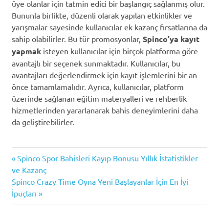
üye olanlar için tatmin edici bir başlangıç sağlanmış olur.
Bununla birlikte, düzenli olarak yapılan etkinlikler ve
yarışmalar sayesinde kullanıcılar ek kazanç fırsatlarına da
sahip olabilirler. Bu tür promosyonlar,
Spinco’ya kayıt
yapmak
isteyen kullanıcılar için birçok platforma göre
avantajlı bir seçenek sunmaktadır. Kullanıcılar, bu
avantajları değerlendirmek için kayıt işlemlerini bir an
önce tamamlamalıdır. Ayrıca, kullanıcılar, platform
üzerinde sağlanan eğitim materyalleri ve rehberlik
hizmetlerinden yararlanarak bahis deneyimlerini daha
da geliştirebilirler.
Bet
Previous
Yazı
Spinco Spor Bahisleri Kayıp Bonusu Yıllık İstatistikler
Platformları
Post:
ve Kazanç
gezinmesi
Hesap
Next
Spinco Crazy Time Oyna Yeni Başlayanlar İçin En İyi
Güvenliği
Post:
İpuçları
Kayıt
İşlemleri