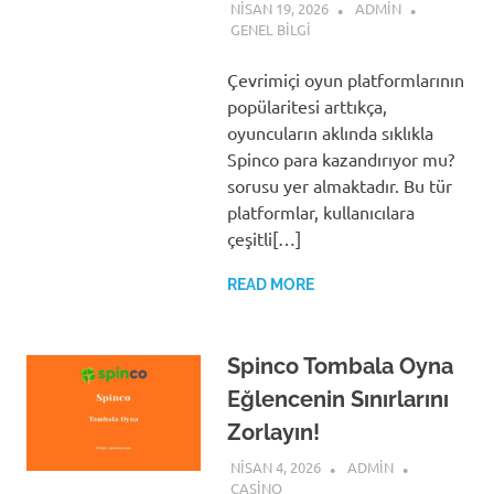
NISAN 19, 2026
ADMIN
GENEL BILGI
Çevrimiçi oyun platformlarının
popülaritesi arttıkça,
oyuncuların aklında sıklıkla
Spinco para kazandırıyor mu?
sorusu yer almaktadır. Bu tür
platformlar, kullanıcılara
çeşitli[…]
READ MORE
Spinco Tombala Oyna
Eğlencenin Sınırlarını
Zorlayın!
NISAN 4, 2026
ADMIN
CASINO