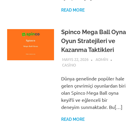
READ MORE
Spinco Mega Ball Oyna
Oyun Stratejileri ve
Kazanma Taktikleri
MAYIS 22, 2026
ADMIN
CASINO
Dünya genelinde popüler hale
gelen çevrimiçi oyunlardan biri
olan Spinco Mega Ball oyna
keyifli ve eğlenceli bir
deneyim sunmaktadır. Bu[…]
READ MORE