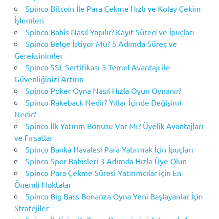
Spinco Bitcoin İle Para Çekme Hızlı ve Kolay Çekim
İşlemleri
Spinco Bahis Nasıl Yapılır? Kayıt Süreci ve İpuçları
Spinco Belge İstiyor Mu? 5 Adımda Süreç ve
Gereksinimler
Spinco SSL Sertifikası 5 Temel Avantajı ile
Güvenliğinizi Artırın
Spinco Poker Oyna Nasıl Hızla Oyun Oynanır?
Spinco Rakeback Nedir? Yıllar İçinde Değişimi
Nedir?
Spinco İlk Yatırım Bonusu Var Mı? Üyelik Avantajları
ve Fırsatlar
Spinco Banka Havalesi Para Yatırmak İçin İpuçları
Spinco Spor Bahisleri 3 Adımda Hızla Üye Olun
Spinco Para Çekme Süresi Yatırımcılar için En
Önemli Noktalar
Spinco Big Bass Bonanza Oyna Yeni Başlayanlar İçin
Stratejiler