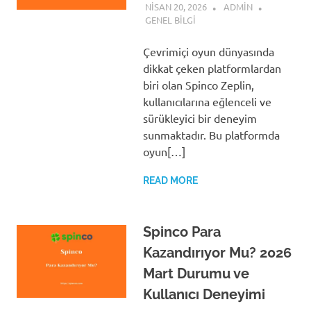
NISAN 20, 2026
ADMIN
GENEL BILGI
Çevrimiçi oyun dünyasında
dikkat çeken platformlardan
biri olan Spinco Zeplin,
kullanıcılarına eğlenceli ve
sürükleyici bir deneyim
sunmaktadır. Bu platformda
oyun[…]
READ MORE
Spinco Para
Kazandırıyor Mu? 2026
Mart Durumu ve
Kullanıcı Deneyimi