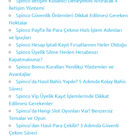
Spinco İletişim Kullanıcı Deneyimini Artıracak 4
İletişim Yöntemi
Spinco Güvenlik Önlemleri Dikkat Edilmesi Gereken
Noktalar
Spinco Payfix İle Para Çekme Hızlı İşlem Adımları
ve İpuçları
Spinco Hesap İptali Kayıt Fırsatlarının Neler Olduğu
Spinco Üyelik Silme Neden Hesabınızı
Kapatmalısınız?
Spinco Bonus Kuralları Yenilikçi Yöntemler ve
Avantajlar
Spinco’da Nasıl Bahis Yapılır? 5 Adımda Kolay Bahis
Süreci
Spinco Vip Üyelik Kayıt İşlemlerinde Dikkat
Edilmesi Gerekenler
Spinco’da Hangi Slot Oyunları Var? Benzersiz
Temalar ve Oyun
Spinco’dan Nasıl Para Çekilir? 3 Adımda Güvenli
Çekim Süreci