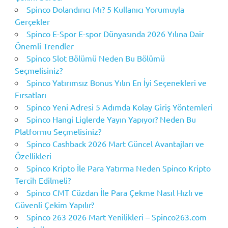
Spinco Dolandırıcı Mı? 5 Kullanıcı Yorumuyla
Gerçekler
Spinco E-Spor E-spor Dünyasında 2026 Yılına Dair
Önemli Trendler
Spinco Slot Bölümü Neden Bu Bölümü
Seçmelisiniz?
Spinco Yatırımsız Bonus Yılın En İyi Seçenekleri ve
Fırsatları
Spinco Yeni Adresi 5 Adımda Kolay Giriş Yöntemleri
Spinco Hangi Liglerde Yayın Yapıyor? Neden Bu
Platformu Seçmelisiniz?
Spinco Cashback 2026 Mart Güncel Avantajları ve
Özellikleri
Spinco Kripto İle Para Yatırma Neden Spinco Kripto
Tercih Edilmeli?
Spinco CMT Cüzdan İle Para Çekme Nasıl Hızlı ve
Güvenli Çekim Yapılır?
Spinco 263 2026 Mart Yenilikleri – Spinco263.com