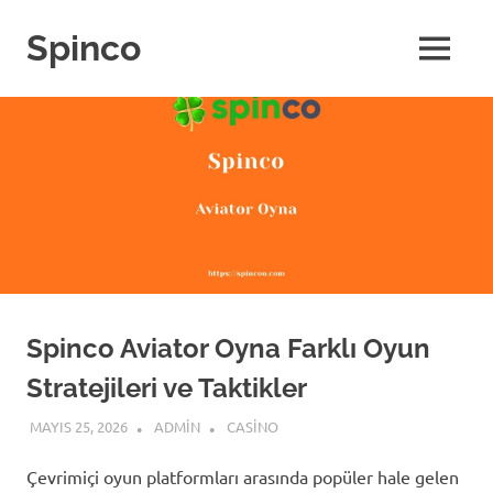
Skip
to
Spinco
MENU
content
Spinco Aviator Oyna Farklı Oyun
Stratejileri ve Taktikler
MAYIS 25, 2026
ADMIN
CASINO
Çevrimiçi oyun platformları arasında popüler hale gelen