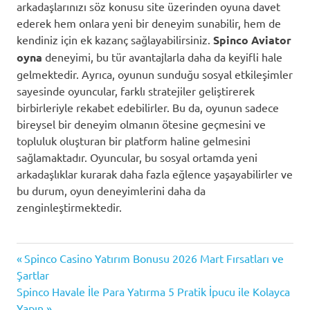
arkadaşlarınızı söz konusu site üzerinden oyuna davet
ederek hem onlara yeni bir deneyim sunabilir, hem de
kendiniz için ek kazanç sağlayabilirsiniz.
Spinco Aviator
oyna
deneyimi, bu tür avantajlarla daha da keyifli hale
gelmektedir. Ayrıca, oyunun sunduğu sosyal etkileşimler
sayesinde oyuncular, farklı stratejiler geliştirerek
birbirleriyle rekabet edebilirler. Bu da, oyunun sadece
bireysel bir deneyim olmanın ötesine geçmesini ve
topluluk oluşturan bir platform haline gelmesini
sağlamaktadır. Oyuncular, bu sosyal ortamda yeni
arkadaşlıklar kurarak daha fazla eğlence yaşayabilirler ve
bu durum, oyun deneyimlerini daha da
zenginleştirmektedir.
Çevrimiçi
Previous
Yazı
Spinco Casino Yatırım Bonusu 2026 Mart Fırsatları ve
Oyun
Post:
Şartlar
gezinmesi
Eğlenceli
Next
Spinco Havale İle Para Yatırma 5 Pratik İpucu ile Kolayca
rekabet
Post:
Yapın