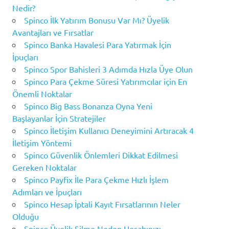
Nedir?
Spinco İlk Yatırım Bonusu Var Mı? Üyelik
Avantajları ve Fırsatlar
Spinco Banka Havalesi Para Yatırmak İçin
İpuçları
Spinco Spor Bahisleri 3 Adımda Hızla Üye Olun
Spinco Para Çekme Süresi Yatırımcılar için En
Önemli Noktalar
Spinco Big Bass Bonanza Oyna Yeni
Başlayanlar İçin Stratejiler
Spinco İletişim Kullanıcı Deneyimini Artıracak 4
İletişim Yöntemi
Spinco Güvenlik Önlemleri Dikkat Edilmesi
Gereken Noktalar
Spinco Payfix İle Para Çekme Hızlı İşlem
Adımları ve İpuçları
Spinco Hesap İptali Kayıt Fırsatlarının Neler
Olduğu
Spinco Üyelik Silme Neden Hesabınızı