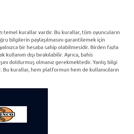
zı temel kurallar vardır. Bu kurallar, tüm oyuncuların
ru bilgilerin paylaşılmasını garantilemek için
yalnızca bir hesaba sahip olabilmesidir. Birden fazla
 kullanım dışı bırakılabilir. Ayrıca, bahis
yaşını doldurmuş olmanız gerekmektedir. Yanlış bilgi
r. Bu kurallar, hem platformun hem de kullanıcıların