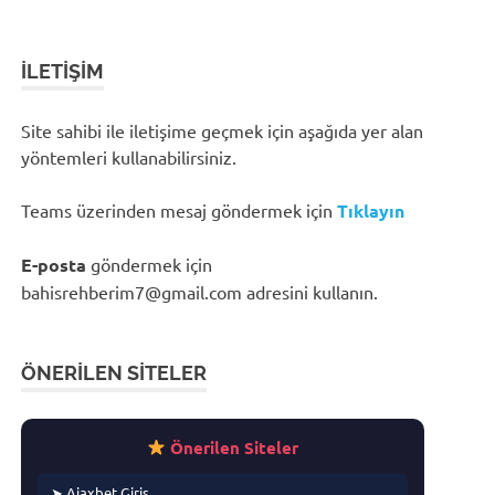
İLETIŞIM
Site sahibi ile iletişime geçmek için aşağıda yer alan
yöntemleri kullanabilirsiniz.
Teams üzerinden mesaj göndermek için
Tıklayın
E-posta
göndermek için
bahisrehberim7@gmail.com
adresini kullanın.
ÖNERILEN SITELER
Önerilen Siteler
➤ Ajaxbet Giriş