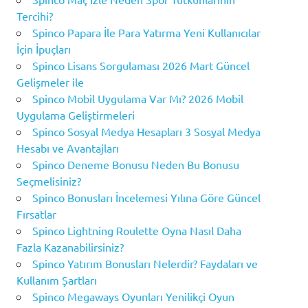
Tercihi?
Spinco Papara İle Para Yatırma Yeni Kullanıcılar
İçin İpuçları
Spinco Lisans Sorgulaması 2026 Mart Güncel
Gelişmeler ile
Spinco Mobil Uygulama Var Mı? 2026 Mobil
Uygulama Geliştirmeleri
Spinco Sosyal Medya Hesapları 3 Sosyal Medya
Hesabı ve Avantajları
Spinco Deneme Bonusu Neden Bu Bonusu
Seçmelisiniz?
Spinco Bonusları İncelemesi Yılına Göre Güncel
Fırsatlar
Spinco Lightning Roulette Oyna Nasıl Daha
Fazla Kazanabilirsiniz?
Spinco Yatırım Bonusları Nelerdir? Faydaları ve
Kullanım Şartları
Spinco Megaways Oyunları Yenilikçi Oyun