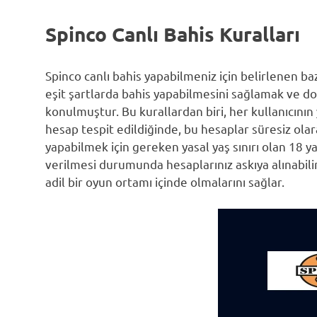
Spinco Canlı Bahis Kuralları
Spinco canlı bahis yapabilmeniz için belirlenen ba
eşit şartlarda bahis yapabilmesini sağlamak ve doğ
konulmuştur. Bu kurallardan biri, her kullanıcının 
hesap tespit edildiğinde, bu hesaplar süresiz olarak
yapabilmek için gereken yasal yaş sınırı olan 18 
verilmesi durumunda hesaplarınız askıya alınabili
adil bir oyun ortamı içinde olmalarını sağlar.