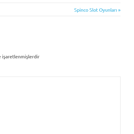
Next
Spinco Slot Oyunları
Post:
e işaretlenmişlerdir