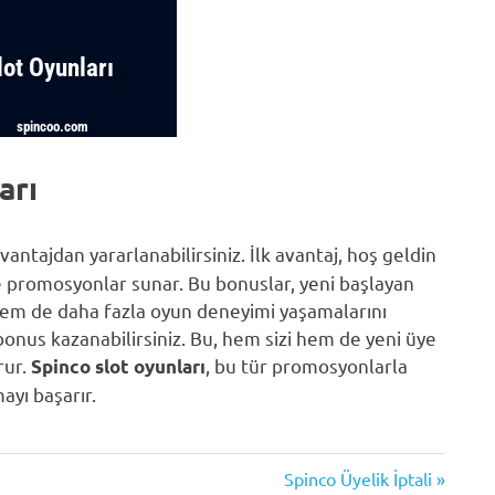
arı
vantajdan yararlanabilirsiniz. İlk avantaj, hoş geldin
e promosyonlar sunar. Bu bonuslar, yeni başlayan
 hem de daha fazla oyun deneyimi yaşamalarını
 bonus kazanabilirsiniz. Bu, hem sizi hem de yeni üye
rur.
, bu tür promosyonlarla
Spinco slot oyunları
ayı başarır.
Next
Spinco Üyelik İptali