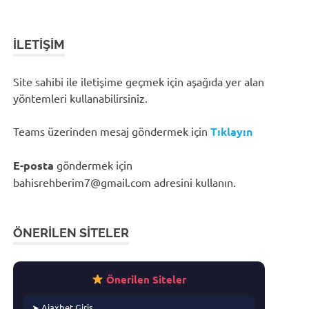
İLETIŞIM
Site sahibi ile iletişime geçmek için aşağıda yer alan
yöntemleri kullanabilirsiniz.
Teams üzerinden mesaj göndermek için
Tıklayın
E-posta
göndermek için
bahisrehberim7@gmail.com
adresini kullanın.
ÖNERILEN SITELER
Önerilen Siteler
➤ Ajaxbet Giriş