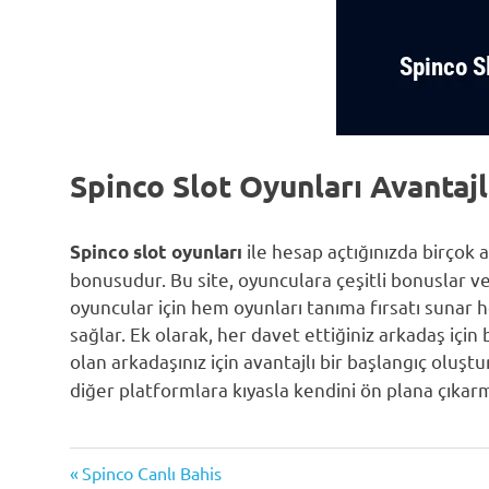
Spinco Slot Oyunları Avantajl
ile hesap açtığınızda birçok a
Spinco slot oyunları
bonusudur. Bu site, oyunculara çeşitli bonuslar v
oyuncular için hem oyunları tanıma fırsatı sunar
sağlar. Ek olarak, her davet ettiğiniz arkadaş için
olan arkadaşınız için avantajlı bir başlangıç oluştu
diğer platformlara kıyasla kendini ön plana çıkarm
Previous
Yazı
Spinco Canlı Bahis