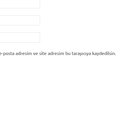
e-posta adresim ve site adresim bu tarayıcıya kaydedilsin.