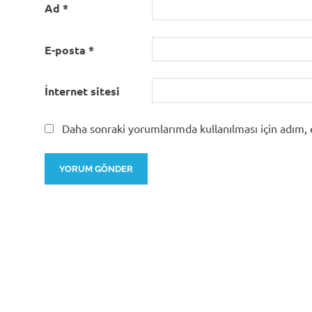
Ad
*
E-posta
*
İnternet sitesi
Daha sonraki yorumlarımda kullanılması için adım, 