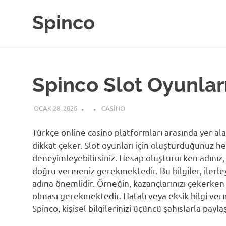
Skip
Spinco
to
content
Spinco Slot Oyunlar
OCAK 28, 2026
CASINO
Türkçe online casino platformları arasında yer al
dikkat çeker. Slot oyunları için oluşturduğunuz he
deneyimleyebilirsiniz. Hesap oluştururken adınız, 
doğru vermeniz gerekmektedir. Bu bilgiler, ilerl
adına önemlidir. Örneğin, kazançlarınızı çekerken 
olması gerekmektedir. Hatalı veya eksik bilgi ver
Spinco, kişisel bilgilerinizi üçüncü şahıslarla payl