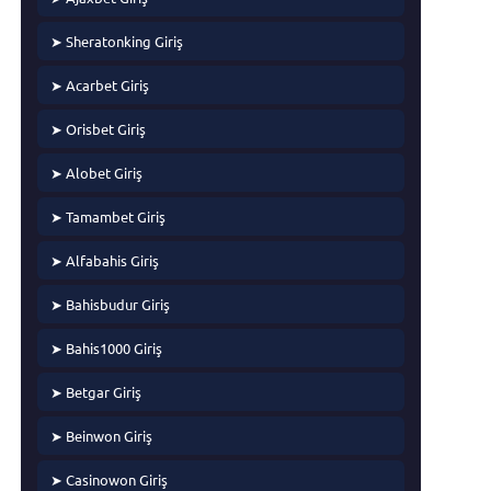
➤ Sheratonking Giriş
➤ Acarbet Giriş
➤ Orisbet Giriş
➤ Alobet Giriş
➤ Tamambet Giriş
➤ Alfabahis Giriş
➤ Bahisbudur Giriş
➤ Bahis1000 Giriş
➤ Betgar Giriş
➤ Beinwon Giriş
➤ Casinowon Giriş