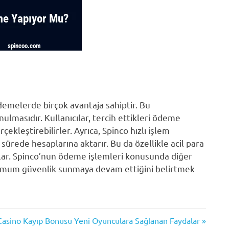
ödemelerde birçok avantaja sahiptir. Bu
ulmasıdır. Kullanıcılar, tercih ettikleri ödeme
ekleştirebilirler. Ayrıca, Spinco hızlı işlem
a sürede hesaplarına aktarır. Bu da özellikle acil para
sağlar. Spinco’nun ödeme işlemleri konusunda diğer
ksimum güvenlik sunmaya devam ettiğini belirtmek
Casino Kayıp Bonusu Yeni Oyunculara Sağlanan Faydalar