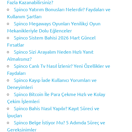
Fazla Kazanabilirsiniz?
Spinco Yatırım Bonusları Nelerdir? Faydaları ve
Kullanım Şartları
Spinco Megaways Oyunları Yenilikçi Oyun
Mekanikleriyle Dolu Eğlenceler
Spinco Sistem Bahisi 2026 Mart Güncel
Fırsatlar
Spinco Sizi Arayalım Neden Hızlı Yanıt
Almalısınız?
Spinco Canlı Tv Nasıl İzlenir? Yeni Özellikler ve
Faydaları
Spinco Kayıp İade Kullanıcı Yorumları ve
Deneyimleri
Spinco Bitcoin İle Para Çekme Hızlı ve Kolay
Çekim İşlemleri
Spinco Bahis Nasıl Yapılır? Kayıt Süreci ve
İpuçları
Spinco Belge İstiyor Mu? 5 Adımda Süreç ve
Gereksinimler