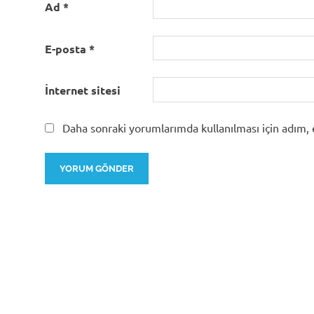
Ad
*
E-posta
*
İnternet sitesi
Daha sonraki yorumlarımda kullanılması için adım, 