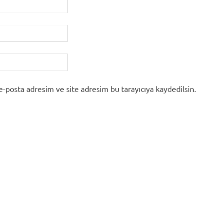
e-posta adresim ve site adresim bu tarayıcıya kaydedilsin.