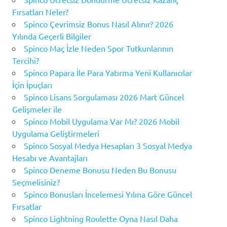
Fırsatları Neler?
Spinco Çevrimsiz Bonus Nasıl Alınır? 2026
Yılında Geçerli Bilgiler
Spinco Maç İzle Neden Spor Tutkunlarının
Tercihi?
Spinco Papara İle Para Yatırma Yeni Kullanıcılar
İçin İpuçları
Spinco Lisans Sorgulaması 2026 Mart Güncel
Gelişmeler ile
Spinco Mobil Uygulama Var Mı? 2026 Mobil
Uygulama Geliştirmeleri
Spinco Sosyal Medya Hesapları 3 Sosyal Medya
Hesabı ve Avantajları
Spinco Deneme Bonusu Neden Bu Bonusu
Seçmelisiniz?
Spinco Bonusları İncelemesi Yılına Göre Güncel
Fırsatlar
Spinco Lightning Roulette Oyna Nasıl Daha