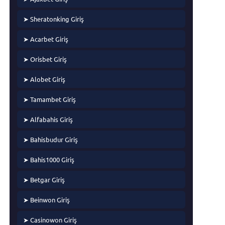
➤ Sheratonking Giriş
➤ Acarbet Giriş
➤ Orisbet Giriş
➤ Alobet Giriş
➤ Tamambet Giriş
➤ Alfabahis Giriş
➤ Bahisbudur Giriş
➤ Bahis1000 Giriş
➤ Betgar Giriş
➤ Beinwon Giriş
➤ Casinowon Giriş