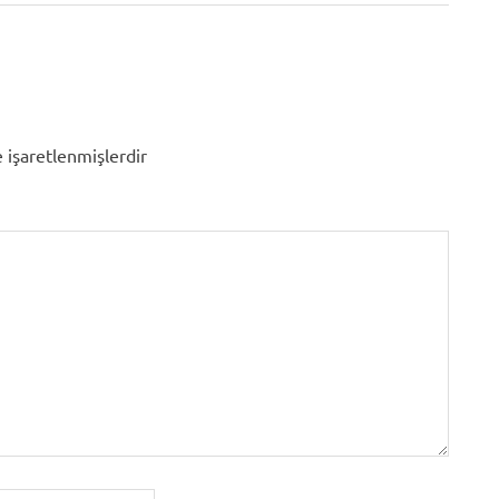
e işaretlenmişlerdir