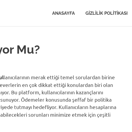
ANASAYFA
GIZLILIK POLITIKASI
yor Mu?
lanıcılarının merak ettiği temel sorulardan birine
ul
verlerin en çok dikkat ettiği konulardan biri olan
ıyor. Bu platform, kullanıcılarının kazançlarını
ı sunuyor. Ödemeler konusunda şeffaf bir politika
iyede tutmayı hedefliyor. Kullanıcıların hesaplarına
abilecekleri sorunları minimize etmek için çeşitli