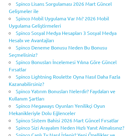
Spinco Lisans Sorgulaması 2026 Mart Güncel
Gelişmeler ile
Spinco Mobil Uygulama Var Mı? 2026 Mobil
Uygulama Geliştirmeleri
Spinco Sosyal Medya Hesapları 3 Sosyal Medya
Hesabı ve Avantajları
Spinco Deneme Bonusu Neden Bu Bonusu
Seçmelisiniz?
Spinco Bonusları İncelemesi Yılına Göre Güncel
Fırsatlar
Spinco Lightning Roulette Oyna Nasıl Daha Fazla
Kazanabilirsiniz?
Spinco Yatırım Bonusları Nelerdir? Faydaları ve
Kullanım Şartları
Spinco Megaways Oyunları Yenilikçi Oyun
Mekanikleriyle Dolu Eğlenceler
Spinco Sistem Bahisi 2026 Mart Güncel Fırsatlar
Spinco Sizi Arayalım Neden Hızlı Yanıt Almalısınız?
Spinco Canlı Tv Nasıl İzlenir? Yeni Özellikler ve