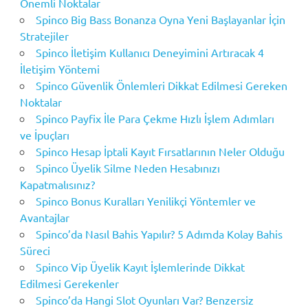
Önemli Noktalar
Spinco Big Bass Bonanza Oyna Yeni Başlayanlar İçin
Stratejiler
Spinco İletişim Kullanıcı Deneyimini Artıracak 4
İletişim Yöntemi
Spinco Güvenlik Önlemleri Dikkat Edilmesi Gereken
Noktalar
Spinco Payfix İle Para Çekme Hızlı İşlem Adımları
ve İpuçları
Spinco Hesap İptali Kayıt Fırsatlarının Neler Olduğu
Spinco Üyelik Silme Neden Hesabınızı
Kapatmalısınız?
Spinco Bonus Kuralları Yenilikçi Yöntemler ve
Avantajlar
Spinco’da Nasıl Bahis Yapılır? 5 Adımda Kolay Bahis
Süreci
Spinco Vip Üyelik Kayıt İşlemlerinde Dikkat
Edilmesi Gerekenler
Spinco’da Hangi Slot Oyunları Var? Benzersiz