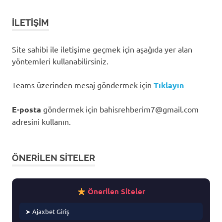
İLETIŞIM
Site sahibi ile iletişime geçmek için aşağıda yer alan
yöntemleri kullanabilirsiniz.
Teams üzerinden mesaj göndermek için
Tıklayın
E-posta
göndermek için
bahisrehberim7@gmail.com
adresini kullanın.
ÖNERILEN SITELER
Önerilen Siteler
➤ Ajaxbet Giriş