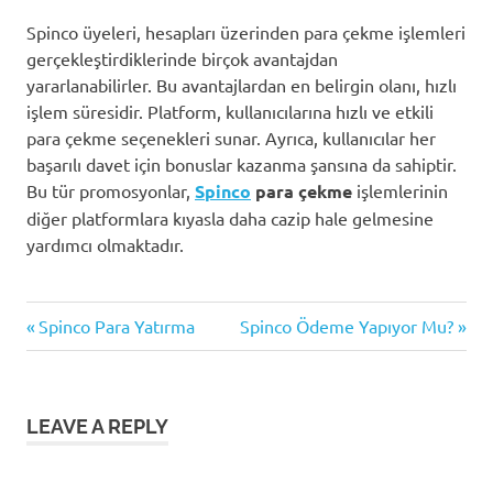
Spinco üyeleri, hesapları üzerinden para çekme işlemleri
gerçekleştirdiklerinde birçok avantajdan
yararlanabilirler. Bu avantajlardan en belirgin olanı, hızlı
işlem süresidir. Platform, kullanıcılarına hızlı ve etkili
para çekme seçenekleri sunar. Ayrıca, kullanıcılar her
başarılı davet için bonuslar kazanma şansına da sahiptir.
Bu tür promosyonlar,
Spinco
para çekme
işlemlerinin
diğer platformlara kıyasla daha cazip hale gelmesine
yardımcı olmaktadır.
Previous
Next
Yazı
Spinco Para Yatırma
Spinco Ödeme Yapıyor Mu?
Post:
Post:
gezinmesi
LEAVE A REPLY