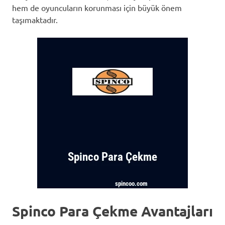
hem de oyuncuların korunması için büyük önem
taşımaktadır.
Spinco Para Çekme Avantajları