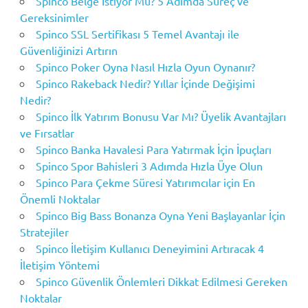
Spinco Belge İstiyor Mu? 5 Adımda Süreç ve
Gereksinimler
Spinco SSL Sertifikası 5 Temel Avantajı ile
Güvenliğinizi Artırın
Spinco Poker Oyna Nasıl Hızla Oyun Oynanır?
Spinco Rakeback Nedir? Yıllar İçinde Değişimi
Nedir?
Spinco İlk Yatırım Bonusu Var Mı? Üyelik Avantajları
ve Fırsatlar
Spinco Banka Havalesi Para Yatırmak İçin İpuçları
Spinco Spor Bahisleri 3 Adımda Hızla Üye Olun
Spinco Para Çekme Süresi Yatırımcılar için En
Önemli Noktalar
Spinco Big Bass Bonanza Oyna Yeni Başlayanlar İçin
Stratejiler
Spinco İletişim Kullanıcı Deneyimini Artıracak 4
İletişim Yöntemi
Spinco Güvenlik Önlemleri Dikkat Edilmesi Gereken
Noktalar