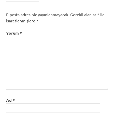
E-posta adresiniz yayınlanmayacak.
Gerekli alanlar
*
ile
işaretlenmişlerdir
Yorum
*
Ad
*