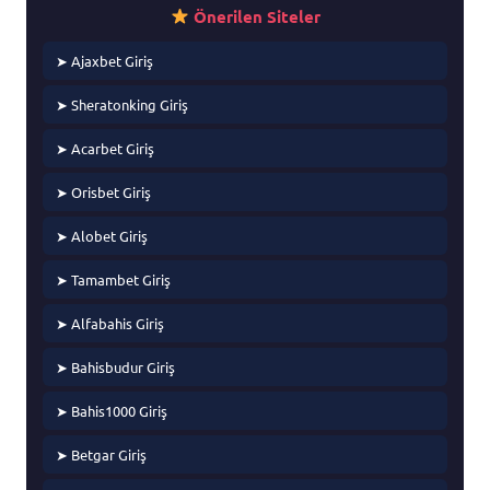
Önerilen Siteler
➤ Ajaxbet Giriş
➤ Sheratonking Giriş
➤ Acarbet Giriş
➤ Orisbet Giriş
➤ Alobet Giriş
➤ Tamambet Giriş
➤ Alfabahis Giriş
➤ Bahisbudur Giriş
➤ Bahis1000 Giriş
➤ Betgar Giriş