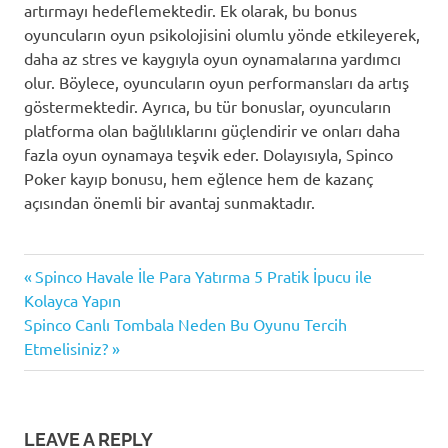
artırmayı hedeflemektedir. Ek olarak, bu bonus
oyuncuların oyun psikolojisini olumlu yönde etkileyerek,
daha az stres ve kaygıyla oyun oynamalarına yardımcı
olur. Böylece, oyuncuların oyun performansları da artış
göstermektedir. Ayrıca, bu tür bonuslar, oyuncuların
platforma olan bağlılıklarını güçlendirir ve onları daha
fazla oyun oynamaya teşvik eder. Dolayısıyla, Spinco
Poker kayıp bonusu, hem eğlence hem de kazanç
açısından önemli bir avantaj sunmaktadır.
Kayıp
Previous
Yazı
Spinco Havale İle Para Yatırma 5 Pratik İpucu ile
Telafisi
Post:
Kolayca Yapın
gezinmesi
Online
Next
Spinco Canlı Tombala Neden Bu Oyunu Tercih
Oyun
Post:
Etmelisiniz?
Avantajları
Spinco
Poker
Bonus
LEAVE A REPLY