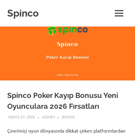
Skip
to
Spinco
MENU
content
Spinco Poker Kayıp Bonusu Yeni
Oyunculara 2026 Fırsatları
MAYIS 27, 2026
ADMIN
BONUS
Çevrimiçi oyun dünyasında dikkat çeken platformlardan