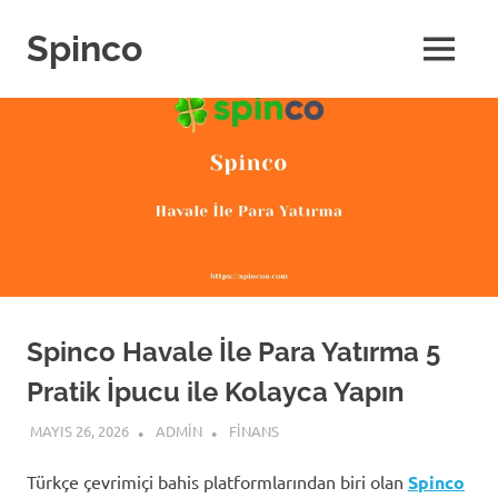
Skip
to
Spinco
MENU
content
Spinco Havale İle Para Yatırma 5
Pratik İpucu ile Kolayca Yapın
MAYIS 26, 2026
ADMIN
FINANS
Türkçe çevrimiçi bahis platformlarından biri olan
Spinco