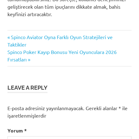
geliştirecek olan tüm ipuçlarını dikkate almak, bahis
keyfinizi artıracaktır.
Bahis
Previous
Yazı
Spinco Aviator Oyna Farklı Oyun Stratejileri ve
Platformları
Post:
Taktikler
gezinmesi
Güvenli
Next
Spinco Poker Kayıp Bonusu Yeni Oyunculara 2026
para
Post:
Fırsatları
yatırma
Havale
ile
işlem
LEAVE A REPLY
E-posta adresiniz yayınlanmayacak.
Gerekli alanlar
*
ile
işaretlenmişlerdir
Yorum
*